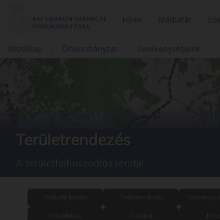
Hírek
Médiatár
Es
Kezdőlap
Önkormányzat
Tevékenységeink
Területrendezés
A területfelhasználás rendje
Területfejlesztés
Területrendezés
Vármegye m
Felzárkózás
Ösztöndíj
Képz