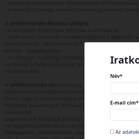
- az ország térszerkezete, településrendszere harmonikus 
- a nemzeti és térségi identitástudat megtartása és erősít
A területrendezés feladata különöse
- a környezeti adottságok feltárása és értékelése;
- a környezet terhelését, terhelhetőségét és a fejlesztési
infrastrukturális hálózatok területi szerkezetének, illetv
történő - megállapítása;
Iratk
- az országos és térségi, továbbá a területrendezéssel k
- a térségi és helyi közösségek területrendezési kezdemé
célkitűzésekkel.
Név*
A
területrendezési terv
az ország, illetve egyes térségek,
meghatározó és befolyásoló tervdokumentum, amely biztosí
illetve nagy távú hasznosítását és védelmét, az ökológiai 
E-mail cím*
hálózatok összehangolt elhelyezését és a területfelhasznál
szerkezetét.
Legfontosabb feladatuk a térségi szerkezet meghatározás
vármegyei területrendezési tervnek figyelembe kell vennie 
Az
adatvé
feltételeknek, valamint fontos, hogy összhangban legyen 