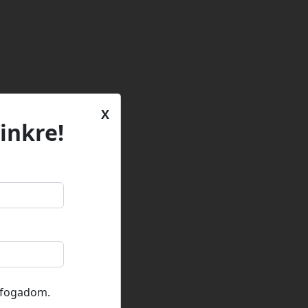
X
inkre!
lfogadom.