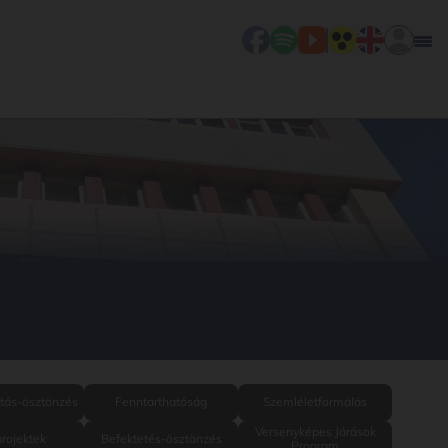
atás-ösztönzés
Fenntarthatóság
Szemléletformálás
Versenyképes Járások
rojektek
Befektetés-ösztönzés
Program