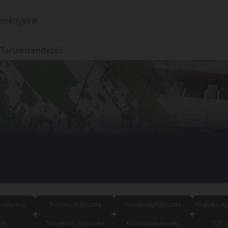
eményeink
Területrendezés
arketing
Turizmusfejlesztés
Gazdaságfejlesztés
Foglalkozt
és
Társadalmi kapcsolat
Közösségfejlesztés
TOP p