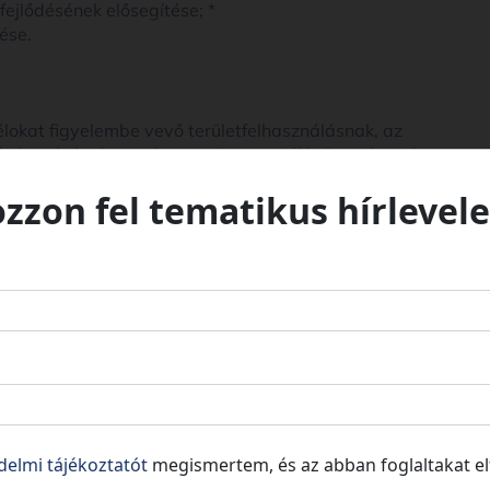
fejlődésének elősegítése; *
ése.
 célokat figyelembe vevő területfelhasználásnak, az
e elhelyezésének - az ágazati koncepciókkal összhangban
ozzon fel tematikus hírlevele
apcsolatos településrendezési célok összehangolása;
nyezéseinek elősegítése, összehangolása az országos
 így a vármegyék műszaki-fizikai szerkezetét
tja a területi adottságok és erőforrások hosszú távú,
elvek érvényesítését, a műszaki-infrastrukturális
ás rendszerét, optimális hosszú távú területi
a és a térségi területhasználat szabályozása. A
a helyi elképzeléseket, megfelelni a jogszabályi
delmi tájékoztatót
megismertem, és az abban foglaltakat e
más vármegyei tervekkel, melyeknek jelentős szerepe