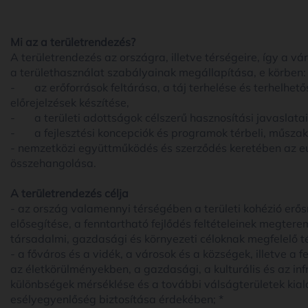
Mi az a területrendezés?
A területrendezés az országra, illetve térségeire, így a v
a területhasználat szabályainak megállapítása, e körben:
- az erőforrások feltárása, a táj terhelése és terhelhet
előrejelzések készítése,
- a területi adottságok célszerű hasznosítási javaslata
- a fejlesztési koncepciók és programok térbeli, műszak
- nemzetközi együttműködés és szerződés keretében az eu
összehangolása.
A területrendezés célja
- az ország valamennyi térségében a területi kohézió erő
elősegítése, a fenntartható fejlődés feltételeinek megtere
társadalmi, gazdasági és környezeti céloknak megfelelő té
- a főváros és a vidék, a városok és a községek, illetve a f
az életkörülményekben, a gazdasági, a kulturális és az inf
különbségek mérséklése és a további válságterületek ki
esélyegyenlőség biztosítása érdekében; *