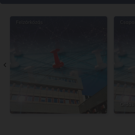
Felzárkózás
Csapad
Ordas