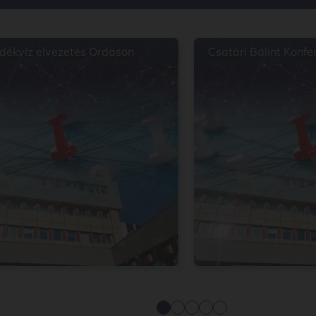
ékvíz elvezetés Ordason
Csatári Bálint Konfe