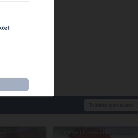
közt
További ajánlataink
ban
Kalocsai fűszerpaprika-őrlemény