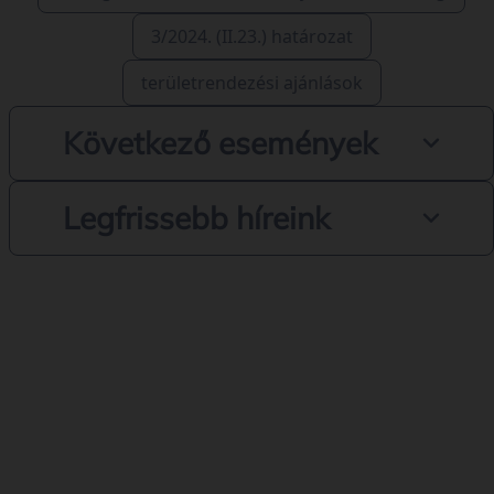
3/2024. (II.23.) határozat
területrendezési ajánlások
Következő események
Legfrissebb híreink