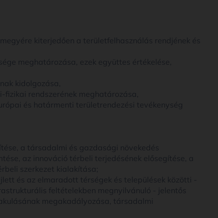
ármegyére kiterjedően a területfelhasználás rendjének és
ősége meghatározása, ezek együttes értékelése,
inak kidolgozása,
i-fizikai rendszerének meghatározása,
rópai és határmenti területrendezési tevékenység
sítése, a társadalmi és gazdasági növekedés
mtése, az innováció térbeli terjedésének elősegítése, a
rbeli szerkezet kialakítása;
ejlett és az elmaradott térségek és települések közötti -
rastrukturális feltételekben megnyilvánuló - jelentős
alakulásának megakadályozása, társadalmi