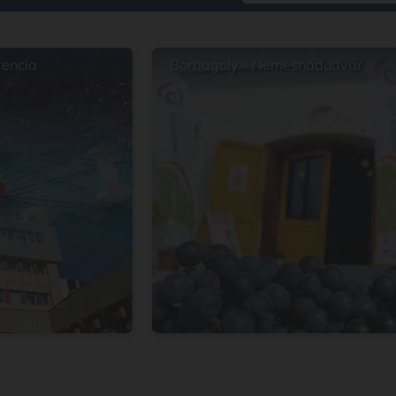
rencia
Borbagoly - Nemesnádudvar