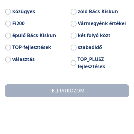
Rajzolta: Borbás Zoltán
közügyek
zöld Bács-Kiskun
A könyv
itt olvasható.
Fi200
Vármegyénk értékei
Meseföld 1. - Letöltés
épülő Bács-Kiskun
két folyó közt
TOP-fejlesztések
szabadidő
Kapcsolódó
Kapcsolódó
filmek
választás
könyvek
TOP_PLUSZ
fejlesztések
Petőfi útja
FELIRATKOZOM
A kiadvány segítségével
Petőfi Sándor életét
követhetjük végig Bács-
Kiskun vármegye
területén. Izgalmas
utazás lesz, kalandra