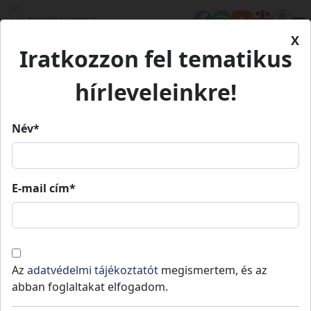
X
Iratkozzon fel tematikus
Kezdőlap
Médiatár
Könyveink
Meseföld 1.
hírleveleinkre!
Meseföld 1.
Név*
E-mail cím*
Meseföld 1.
A Bács-Kiskun Megyei Önkormányzat első
mesekönyve
Az
adatvédelmi tájékoztatót
megismertem, és az
abban foglaltakat elfogadom.
Írta: Császár Levente mesemíves