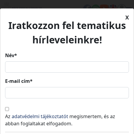
X
Iratkozzon fel tematikus
Kezdőlap
Médiatár
Könyveink
Meseföld 2. Foglalkoztató füzet
Meseföld 2. Foglalkoztató
hírleveleinkre!
füzet
Név*
E-mail cím*
Meseföld 2. Foglalkoztató
füzet
A Meseföld 2. kötethaz tartozó játékoz
Az
adatvédelmi tájékoztatót
megismertem, és az
foglalkoztatófüzet
abban foglaltakat elfogadom.