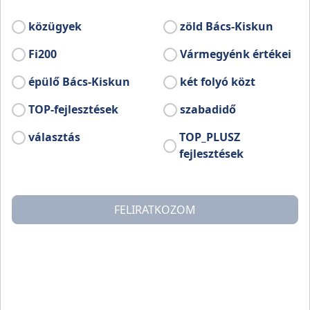
A foglalkoztató füzet letölthető az alábbi gombra
kattintva:
közügyek
zöld Bács-Kiskun
Fi200
Vármegyénk értékei
Meseföld 2. Foglalkoztató füzet -
Letöltés
épülő Bács-Kiskun
két folyó közt
TOP-fejlesztések
szabadidő
választás
TOP_PLUSZ
Kapcsolódó
Kapcsolódó
fejlesztések
filmek
könyvek
Petőfi útja
FELIRATKOZOM
A kiadvány segítségével
Petőfi Sándor életét
követhetjük végig Bács-
Kiskun vármegye
területén. Izgalmas