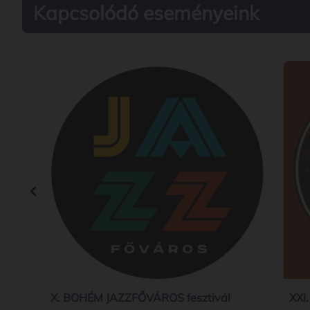
Kapcsolódó eseményeink
X. BOHÉM JAZZFŐVÁROS fesztivál
XXI.