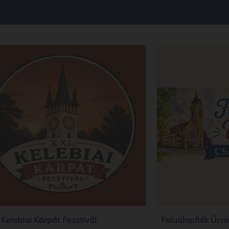
 Kelebiai Kárpát Fesztivál
Falualapítók Ünn