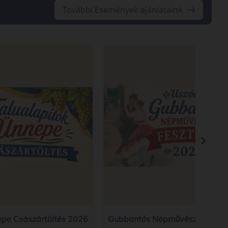
További Események ajánlataink
epe Császártöltés 2026
Gubbantós Népművészeti Feszt