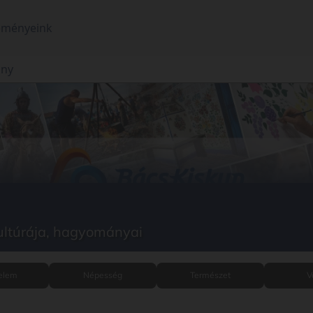
eményeink
ány
ultúrája, hagyományai
elem
Népesség
Természet
V