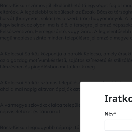
Bács-Kiskun számos jól elkülöníthető tájegységet foglal ma
eltérőek. A legdélebbi települések az Észak-Bácska térségh
horvát (bunyevác, sokác) és a szerb (rác) hagyományok. A té
képviselnek az olyan, ma is élő, a térségre jellemző népszo
Felsőszentiván, Hercegszántó, vagy Gara. A legjelentősebb 
megünneplése szinte minden településre jellemző a megye dé
A Kalocsai Sárköz központja a barokk Kalocsa, amely érseki
az a gazdag motívumkészletű, sajátos színezetű és stilizá
hímzésben és pingálásban mutatkozik meg.
A Kalocsai Sárköz számos települése sváb gyökerekkel rend
ahol a mai napig aktívan ápolják azt az örökséget, melyet
Iratk
A vármegye szlovákok lakta települései közül Kiskőrösön és 
népviseletüket és táncaikat.
Név*
Bács-Kiskun legnagyobb néprajzi tájegysége a Kiskunság, m