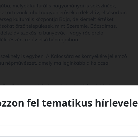
gába, melyek kulturális hagyományai is sokszínűek,
ez tartoznak, ahol nagyon erősek a délszláv, elsősorban
rség kulturális központja Baja, de kiemelt értéket
kásokat őrző települések, mint Szeremle, Bácsalmás,
délszláv szokás, a bunyevác-, vagy rác préló
li részén, az év első hónapjaiban.
 székhely is egyben. A Kalocsára és környékére jellemző
lású népművészet, amely ma leginkább a kalocsai
elkezik (Nemesnádudvar, Császártöltés, Hajós, Harta),
 a német óhazából hoztak magukkal a 18. században.
ozzon fel tematikus hírlevele
Miskén ma is őrzik kulturális szokásaikat, mintagazdag
elynek kulturális és gazdasági központja a