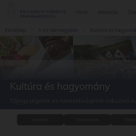
Hírek
Médiatár
Es
Kezdőlap
A mi vármegyénk
Kultúra és hagyom
Kultúra és hagyomány
Tájegységeink és nemzetiségeink sokszínű k
Köszöntő
Településeink
Történ