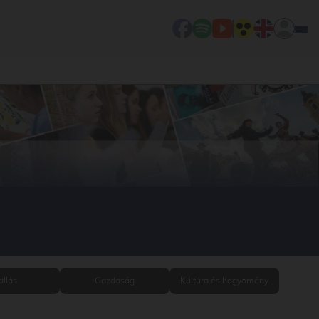
allás
Gazdaság
Kultúra és hagyomány