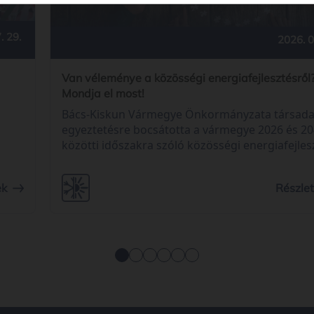
. 29.
2026. 0
Van véleménye a közösségi energiafejlesztésről
Mondja el most!
Bács-Kiskun Vármegye Önkormányzata társada
egyeztetésre bocsátotta a vármegye 2026 és 2
közötti időszakra szóló közösségi energiafejles
tervét. Az érintettek 2026. augusztus 23-ig küld
meg észrevételeiket és javaslataikat.
ek
Részle