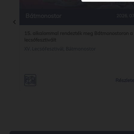
Bátmonostor
2026. 07
15. alkalommal rendezték meg Bátmonostoron a
lecsófesztivált
XV. Lecsófesztivál, Bátmonostor
Részlet