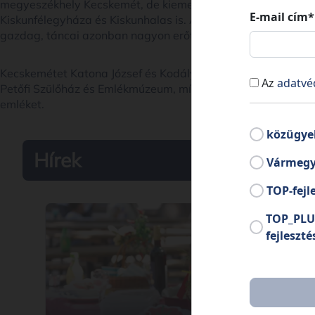
megyeszékhely Kecskemét, de kiemelkedő szereppel bír a 
E-mail cím*
Kiskunfélegyháza és Kiskunhalas is. A Kiskunság néprajzi m
gazdag, táncai azonban nagyon erőteljesek, mivel a pászto
Kecskemétet Katona József és Kodály Zoltán városaként is ap
Az
adatvé
Petőfi Szülőház és Emlékmúzeum, míg Móra Ferenc írói mun
emléket.
közügye
Hírek
Vármegy
TOP-fejl
TOP_PLU
fejleszté