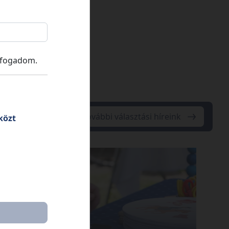
lfogadom.
További választási híreink
közt