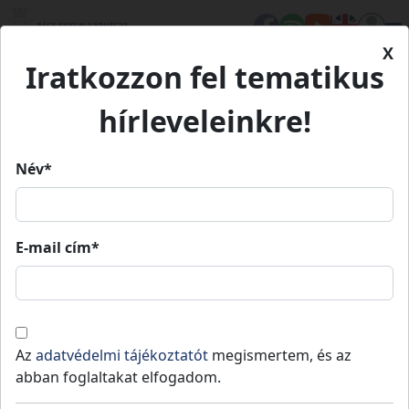
X
Iratkozzon fel tematikus
Kezdőlap
Önkormányzat
Tevékenységeink
Befektetés-ösztönzés
hírleveleinkre!
Befektetés-ösztönzés
Név*
Területfejlesztés
Területrendezés
Vármegye marke
E-mail cím*
Befektetés-ösztönzés
Az
adatvédelmi tájékoztatót
megismertem, és az
abban foglaltakat elfogadom.
Befektetésbarát Bács-Kiskun