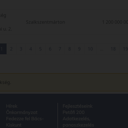
ség
Szalkszentmárton
1 200 000 00
 u. 2.
1
2
3
4
5
6
7
8
9
10
...
18
19
ükség.
Hírek
Fejlesztéseink
Önkormányzat
Petőfi 200
Fedezze fel Bács-
Adatkezelés,
Kiskunt
panaszkezelés