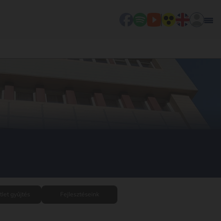
tlet gyűjtés
Fejlesztéseink