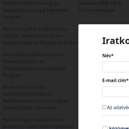
Komplex Közbiztonsági és
Szabadszállás Város
Településbiztonsági Fejlesztési
Önkormányzata
Program
Aktív Turisztikai és Rekreációs
Szabadszállás Város
Hálózat Fejlesztési Program
Iratk
Önkormányzata
Szabadszállás és Térsége Számára
Zöld Szabadszállás Program –
Név*
Klímaadaptációs és
Szabadszállás Város
Zöldinfrastruktúra-fejlesztési
Önkormányzata
Program
E-mail cím*
Munkahelyteremtő
Gazdaságfejlesztési és
Szabadszállás Város
Befektetésösztönzési Program
Önkormányzata
Az
adatvé
Szabadszállás Városában
Egészségügyi Alapellátási és
Szabadszállás Város
Járóbeteg-szakellátási Fejlesztési
közügye