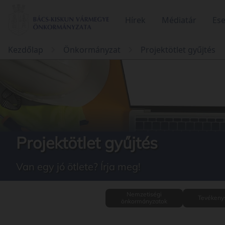
Hírek
Médiatár
Es
Kezdőlap
Önkormányzat
Projektötlet gyűjtés
Projektötlet gyűjtés
Van egy jó ötlete? Írja meg!
Nemzetiségi
Tevékeny
önkormányzatok