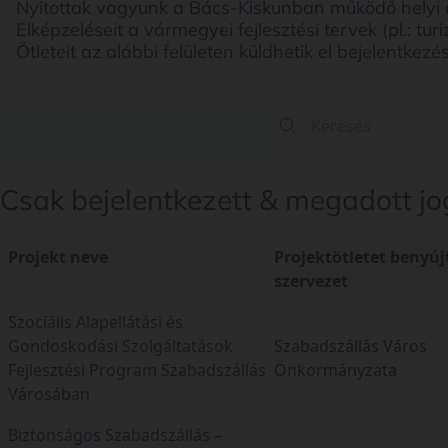
Nyitottak vagyunk a Bács-Kiskunban működő helyi önko
Elképzeléseit a vármegyei fejlesztési tervek (pl.: tu
Ötleteit az alábbi felületen küldhetik el bejelentk
Keresés
Csak bejelentkezett & megadott jog
Projekt neve
Projektötletet benyúj
szervezet
Szociális Alapellátási és
Gondoskodási Szolgáltatások
Szabadszállás Város
Fejlesztési Program Szabadszállás
Önkormányzata
Városában
Biztonságos Szabadszállás –