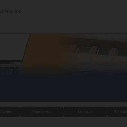
eményeink
ségeink
Véleményezés
Szervezet
Projektö