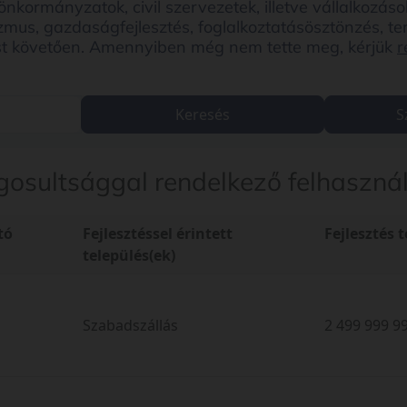
rmányzatok, civil szervezetek, illetve vállalkozások pr
rizmus, gazdaságfejlesztés, foglalkoztatásösztönzés, ter
ezést követően. Amennyiben még nem tette meg, kérjük
r
Keresés
S
osultsággal rendelkező felhasználó
tó
Fejlesztéssel érintett
Fejlesztés 
település(ek)
Szabadszállás
2 499 999 99