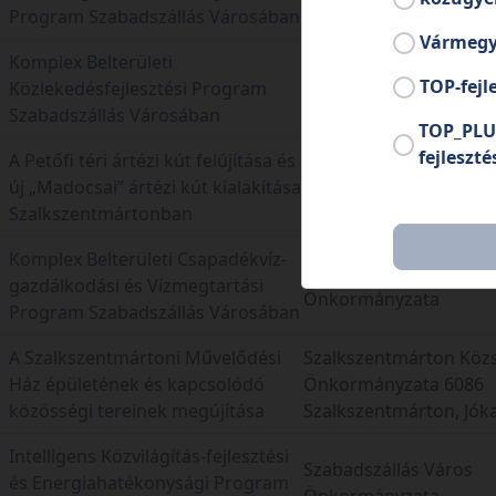
Önkormányzata
Program Szabadszállás Városában
Vármegy
Komplex Belterületi
Szabadszállás Város
TOP-fejl
Közlekedésfejlesztési Program
Önkormányzata
Szabadszállás Városában
TOP_PLU
fejleszté
A Petőfi téri ártézi kút felújítása és
Szalkszentmárton Köz
új „Madocsai” ártézi kút kialakítása
Önkormányzata 6086
Szalkszentmártonban
Szalkszentmárton, Jókai
Komplex Belterületi Csapadékvíz-
Szabadszállás Város
gazdálkodási és Vízmegtartási
Önkormányzata
Program Szabadszállás Városában
A Szalkszentmártoni Művelődési
Szalkszentmárton Köz
Ház épületének és kapcsolódó
Önkormányzata 6086
közösségi tereinek megújítása
Szalkszentmárton, Jókai
Intelligens Közvilágítás-fejlesztési
Szabadszállás Város
és Energiahatékonysági Program
Önkormányzata