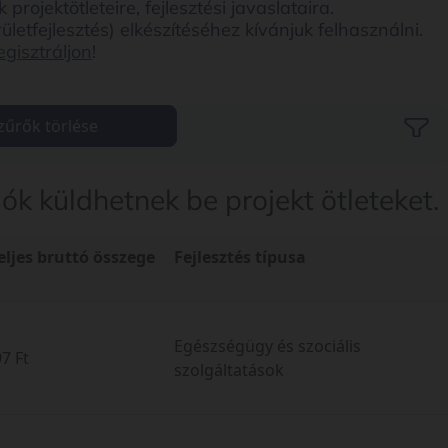
ojektötleteire, fejlesztési javaslataira.
ületfejlesztés) elkészítéséhez kívánjuk felhasználni.
egisztráljon
!
zűrők törlése
k küldhetnek be projekt ötleteket.
teljes bruttó összege
Fejlesztés típusa
Egészségügy és szociális
7 Ft
szolgáltatások