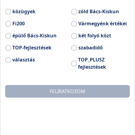
tatják be különböző nézőpontokból.
közügyek
zöld Bács-Kiskun
ebb információ:
Fi200
Vármegyénk értékei
.facebook.com/muzeum.kiskun
épülő Bács-Kiskun
két folyó közt
TOP-fejlesztések
szabadidő
választás
TOP_PLUSZ
fejlesztések
FELIRATKOZOM