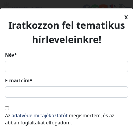
X
Iratkozzon fel tematikus
Kezdőlap
Eseményeink
Kun örökség előadássorozat
hírleveleinkre!
Kun örökség előadássorozat
Név*
n örökség előadássorozat
E-mail cím*
2025.
2025.
skunfélegyháza
11.
15:00
»
11.
1
05.
05.
Az
adatvédelmi tájékoztatót
megismertem, és az
dományos-ismeretterjesztő előadások, amelyek 
abban foglaltakat elfogadom.
 nép történelmi szerepét, örökségét és hatását