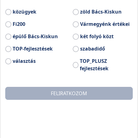
szükség.
közügyek
zöld Bács-Kiskun
Fi200
Vármegyénk értékei
épülő Bács-Kiskun
két folyó közt
TOP-fejlesztések
szabadidő
választás
TOP_PLUSZ
fejlesztések
FELIRATKOZOM
Hírek
Fejlesztéseink
Önkormányzat
Petőfi 200
Fedezze fel Bács-
Adatkezelés,
Kiskunt
panaszkezelés
Választás
Akadálymentesítési
A mi vármegyénk
nyilatkozat