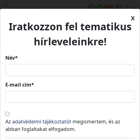
X
Iratkozzon fel tematikus
hírleveleinkre!
Hamarosan átirányítjuk a
megfelelő oldalra...
Név*
Amennyiben mégsem
történik meg az
átirányítás, kattintsom a
E-mail cím*
következő linkre:
Következő oldal
Az
adatvédelmi tájékoztatót
megismertem, és az
A megfelelő élmény
abban foglaltakat elfogadom.
Sütik
biztosításához sütikre van
engedélyezése