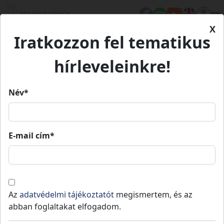
X
Iratkozzon fel tematikus
Kezdőlap
A mi vármegyénk
Népesség
hírleveleinkre!
Népesség
Név*
Köszöntő
Településeink
Történelem
E-mail cím*
Népesség
Az
adatvédelmi tájékoztatót
megismertem, és az
abban foglaltakat elfogadom.
Vármegyénk népességi viszonyanak