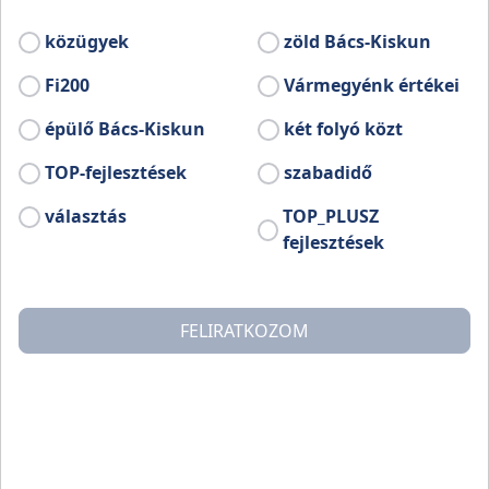
összefoglaló ismretetője
közügyek
zöld Bács-Kiskun
Fi200
Vármegyénk értékei
épülő Bács-Kiskun
két folyó közt
TOP-fejlesztések
szabadidő
választás
TOP_PLUSZ
fejlesztések
FELIRATKOZOM
Bács-Kiskun az ország területileg legnagyobb vármegyéje,
ahol 119 településen összesen mintegy félmillióan élnek – a
többség városokban, de jelentős a községekben, falvakban,
külterületen élők száma is. A vármegyék közül Bács-