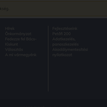
ükség.
Hírek
Fejlesztéseink
Önkormányzat
Petőfi 200
Fedezze fel Bács-
Adatkezelés,
Kiskunt
panaszkezelés
Választás
Akadálymentesítési
A mi vármegyénk
nyilatkozat