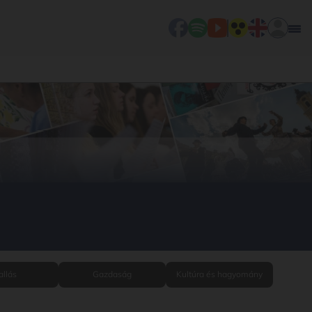
allás
Gazdaság
Kultúra és hagyomány