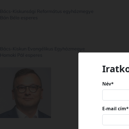
Bács-Kiskunsági Református egyházmegye
Bán Béla esperes
Bács-Kiskun Evangélikus Egyházmegye
Homoki Pál esperes
Iratk
Név*
E-mail cím*