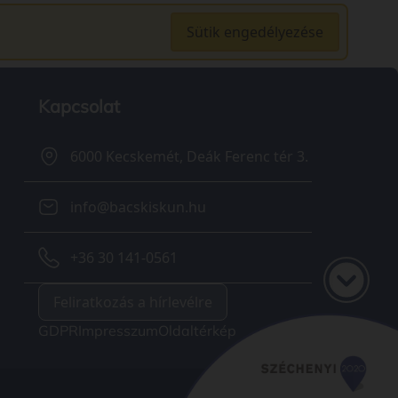
Sütik engedélyezése
Kapcsolat
6000 Kecskemét, Deák Ferenc tér 3.
info@bacskiskun.hu
+36 30 141-0561
Feliratkozás a hírlevélre
GDPR
Impresszum
Oldaltérkép