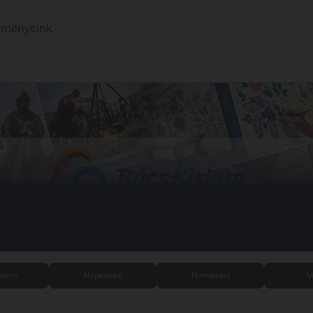
eményeink
elem
Népesség
Természet
V