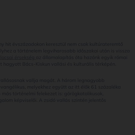
y hit évszázadokon keresztül nem csak kultúrateremtő
elyhez a történelem legviharosabb időszakai után is vissza
locsai érsekség
az államalapítás óta hazánk egyik római
at hagyott Bács-Kiskun vallási és kulturális térképén.
allásosnak vallja magát. A három legnagyobb
evangélikus, melyekhez együtt az itt élők 61 százaléka
 más történelmi felekezet is: görögkatolikusok,
alom képviselői. A zsidó vallás szintén jelentős