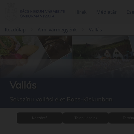
Hírek
Médiatár
Es
Kezdőlap
A mi vármegyénk
Vallás
Vallás
Sokszínű vallási élet Bács-Kiskunban
Köszöntő
Településeink
Történ