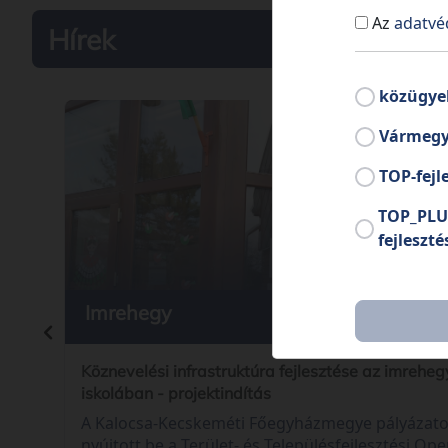
Az
adatvé
Hírek
közügye
Vármegy
TOP-fejl
TOP_PLU
fejleszté
Imrehegy
2026. 08
Köznevelési infrastruktúra fejlesztése az imreheg
iskolában - projektindítás
A Kalocsa-Kecskeméti Főegyházmegye pályázato
nyújtott be a Terület- és Településfejlesztési Ope