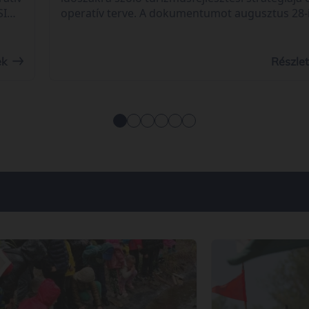
SI
operatív terve. A dokumentumot augusztus 28-
ásra
véleményezhetik az önkormányzatok, a turiszti
egyi
szolgáltatók, a szakmai és civil szervezetek, a
gazdasági szereplők, valamint a téma iránt
ek
Részle
érdeklődők.
dő