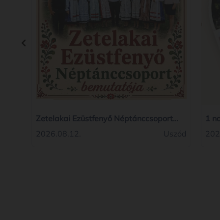
Zetelakai Ezüstfenyő Néptánccsoport
1 n
bemutatója
2026.08.12.
Uszód
202