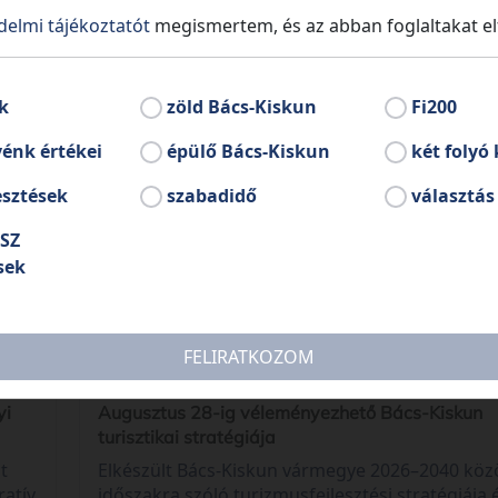
delmi tájékoztatót
megismertem, és az abban foglaltakat e
k
zöld Bács-Kiskun
Fi200
énk értékei
épülő Bács-Kiskun
két folyó 
esztések
szabadidő
választás
SZ
sek
. 07.
2026. 0
FELIRATKOZOM
yi
Augusztus 28-ig véleményezhető Bács-Kiskun
turisztikai stratégiája
t
Elkészült Bács-Kiskun vármegye 2026–2040 közö
ratív
időszakra szóló turizmusfejlesztési stratégiája 