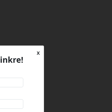
X
inkre!