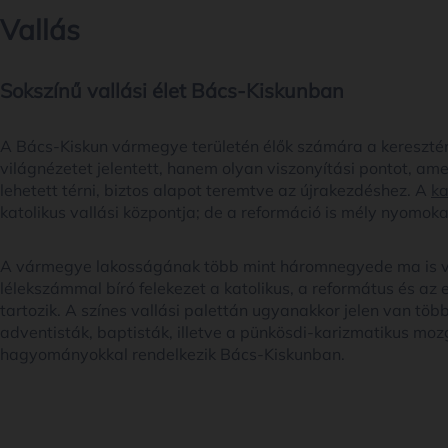
Vallás
Sokszínű vallási élet Bács-Kiskunban
A Bács-Kiskun vármegye területén élők számára a keresztén
világnézetet jelentett, hanem olyan viszonyítási pontot, am
lehetett térni, biztos alapot teremtve az újrakezdéshez. A
ka
katolikus vallási központja; de a reformáció is mély nyomok
A vármegye lakosságának több mint háromnegyede ma is v
lélekszámmal bíró felekezet a katolikus, a református és az 
tartozik. A színes vallási palettán ugyanakkor jelen van több
adventisták, baptisták, illetve a pünkösdi-karizmatikus mozg
hagyományokkal rendelkezik Bács-Kiskunban.