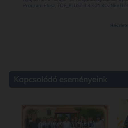
Program Plusz, TOP_PLUSZ-3.3.3-21 KÖZNEVELÉ
INFRASTRUKTÚRA FEJLESZTÉSE elnevezésű felhív
„Köznevelési infrastruktúra fejlesztése az imreh
iskolában” címmel (projekt azonosítószáma:
Részlet
TOP_PLUSZ-3.3.3-23-BK2-2024-00003). A projekt
keretében 90,00 millió forint vissza nem téríten
európai uniós forrásból az imrehegyi iskola
épületének korszerűsítése valósul meg.
Kapcsolódó eseményeink