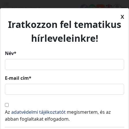
X
Iratkozzon fel tematikus
Kezdőlap
Élet Bács-Kiskunban
Terméktár
Terméktár
hírleveleinkre!
0 db
termék
Név*
Termelők /
Termékek
Kézművesek /
Szolgáltatók
E-mail cím*
Címketervező
Kosár
Az
adatvédelmi tájékoztatót
megismertem, és az
FI200
További
abban foglaltakat elfogadom.
ajánlataink
ajánlataink