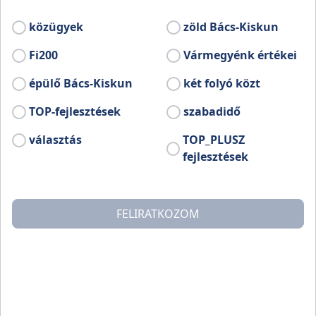
közügyek
zöld Bács-Kiskun
Aszalt meggyes mézes
Bács
puszedli
Fi200
Vármegyénk értékei
épülő Bács-Kiskun
két folyó közt
TOP-fejlesztések
szabadidő
választás
TOP_PLUSZ
fejlesztések
FELIRATKOZOM
Felsőszentiván
Bác