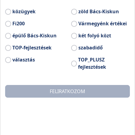
századforduló elejére nyúlik vissza.
Létrehozását az tette indokolttá, hogy az
közügyek
zöld Bács-Kiskun
1823-ban épült műemlék, emeletes
városháza „szűknek” bizonyult a
Fi200
Vármegyénk értékei
közigazgatás számára.
épülő Bács-Kiskun
két folyó közt
TOP-fejlesztések
szabadidő
választás
TOP_PLUSZ
fejlesztések
FELIRATKOZOM