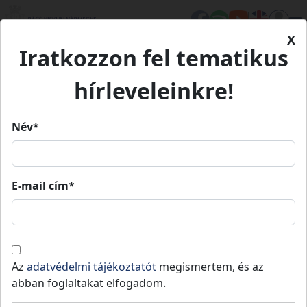
X
Iratkozzon fel tematikus
Kezdőlap
Élet Bács-Kiskunban
Értékeink
Kiskunfélegyházi Városháza
hírleveleinkre!
Kiskunfélegyházi Városháza
Név*
Kiskunfélegyházi Városháza
E-mail cím*
Kiskunfélegyháza
Kulturális örökség
Értékeink
Kiskunfélegyháza legimpozánsabb,
Az
adatvédelmi tájékoztatót
megismertem, és az
országosan is ismert gyönyörű szecessziós
abban foglaltakat elfogadom.
épülete a városháza. Építésének kezdete a