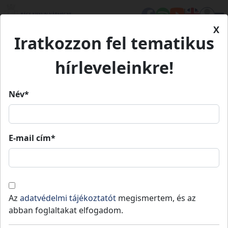
X
Iratkozzon fel tematikus
Kezdőlap
Médiatár
Könyveink
Hiszem, teszem
hírleveleinkre!
Hiszem, teszem
Név*
E-mail cím*
Hiszem, teszem
Az elmúlt öt év Bács-Kiskun megye
polgármestereinek szemével
Az
adatvédelmi tájékoztatót
megismertem, és az
abban foglaltakat elfogadom.
Az idei évben lezárul egy önkormányzati ciklus, így