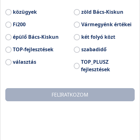
készült ismeretterjesztő összeállításokhoz
közügyek
zöld Bács-Kiskun
egy-egy kvíz is készült, amelyek oktatási
célra is alkalmazhatók.
Fi200
Vármegyénk értékei
épülő Bács-Kiskun
két folyó közt
TOP-fejlesztések
szabadidő
választás
TOP_PLUSZ
fejlesztések
FELIRATKOZOM
KVÍZ