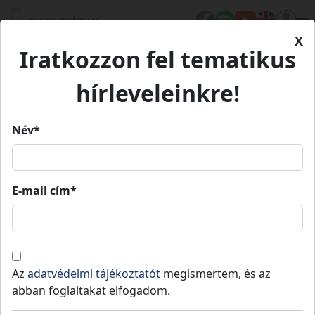
X
Iratkozzon fel tematikus
Kezdőlap
Médiatár
Filmjeink
Bajai halászlé
hírleveleinkre!
Bajai halászlé
Név*
E-mail cím*
Bajai halászlé
Kisfilmekkel népszerűsíti Bács-Kiskun
vármegye hungarikumait és értékeit a
Az
adatvédelmi tájékoztatót
megismertem, és az
kecskeméti Nők a Nemzet Jövőjéért
abban foglaltakat elfogadom.
Egyesület. Az Agrárminisztérium és a
Hungarikum Bizottság támogatásával