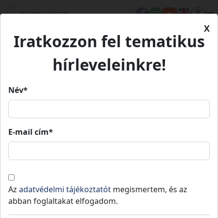
X
Iratkozzon fel tematikus
Kezdőlap
Élet Bács-Kiskunban
Értékeink
Érseki Palota
hírleveleinkre!
Érseki Palota
Név*
Érseki Palota
E-mail cím*
Kalocsa
Épített környezet
A barokk kétemeletes U alakú, barokk
Az
adatvédelmi tájékoztatót
megismertem, és az
kastélyépület a kalocsa-kecskeméti érsek
abban foglaltakat elfogadom.
székhelye. Épült 1776-1800 között, építtetője