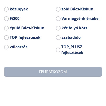
Patachich Ádám érsek (1776-1784).
Tervezője Kronowetter Antal Lipót
közügyek
zöld Bács-Kiskun
érsekuradalmi mérnök.
Fi200
Vármegyénk értékei
épülő Bács-Kiskun
két folyó közt
TOP-fejlesztések
szabadidő
választás
TOP_PLUSZ
fejlesztések
FELIRATKOZOM