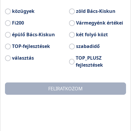
fürdeni és horgászni is lehet.
közügyek
zöld Bács-Kiskun
Fi200
Vármegyénk értékei
épülő Bács-Kiskun
két folyó közt
TOP-fejlesztések
szabadidő
választás
TOP_PLUSZ
fejlesztések
FELIRATKOZOM
A Hartai-Duna-ág menti erdők területe 1996 óta