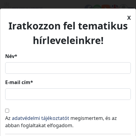
X
Iratkozzon fel tematikus
Kezdőlap
Élet Bács-Kiskunban
Barangoló
HARTAI-DUNA-ÁG
hírleveleinkre!
HARTAI-DUNA-ÁG
Név*
TEMATIKUS MEGFIGYELŐ PONTOK A FELSŐ-KISKUNSÁG SZ
CSÁRDA-HALOM
BÖDDI-SZÉK
E-mail cím*
HARTAI-DUNA-ÁG
Az
adatvédelmi tájékoztatót
megismertem, és az
abban foglaltakat elfogadom.
A közelben közkedvelt kirándulóhely a
Harta melletti Duna-szakasz, ahol