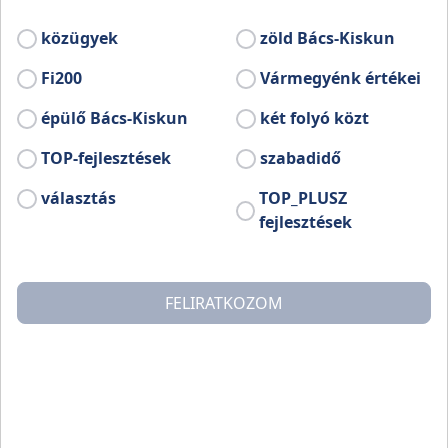
ÁGASEGYHÁZA KÖZÖTT
közügyek
zöld Bács-Kiskun
A környező homokvidék a piros sáv
Fi200
Vármegyénk értékei
jelzésű turistaúton járható be.
épülő Bács-Kiskun
két folyó közt
TOP-fejlesztések
szabadidő
választás
TOP_PLUSZ
fejlesztések
FELIRATKOZOM