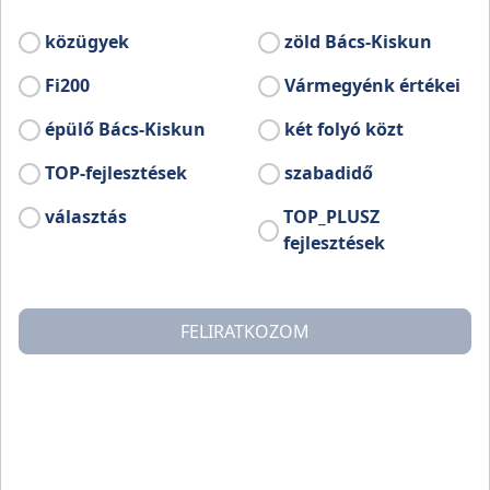
1834-ben épült.
közügyek
zöld Bács-Kiskun
Fi200
Vármegyénk értékei
épülő Bács-Kiskun
két folyó közt
TOP-fejlesztések
szabadidő
választás
TOP_PLUSZ
fejlesztések
FELIRATKOZOM
A településen 1941-ben 27 (0,9 százalék) izraelita és 3
(0,1 százalék) nem izraelita vallású zsidó lakott. A tassi