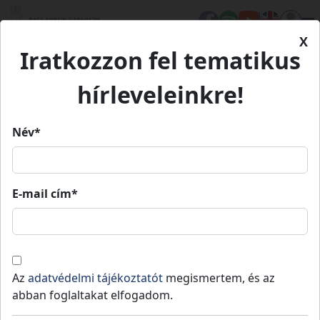
X
Iratkozzon fel tematikus
Kezdőlap
Élet Bács-Kiskunban
Értékeink
Zsidó temető
hírleveleinkre!
Zsidó temető
Név*
Zsidó temető
E-mail cím*
Tass
Kulturális örökség
Értékeink
A zsidók jelenléte Tasson a XVI. századig
Az
adatvédelmi tájékoztatót
megismertem, és az
vezethető vissza. A környék legrégebbi
abban foglaltakat elfogadom.
hitközsége volt a tassi, utolsó zsinagógájuk