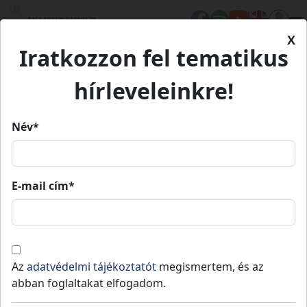
X
Iratkozzon fel tematikus
Kezdőlap
Élet Bács-Kiskunban
Értékeink
Vargáné Bodor Judit
Vargáné Bodor Judit paszománykészítő
paszománykészítő
hírleveleinkre!
tevékenysége
tevékenysége
Név*
Vargáné Bodor Judit
paszománykészítő
E-mail cím*
tevékenysége
Lakitelek
Az
adatvédelmi tájékoztatót
megismertem, és az
Kulturális örökség
Értékeink
abban foglaltakat elfogadom.
Vargáné Bodor Judit munkásságával egy