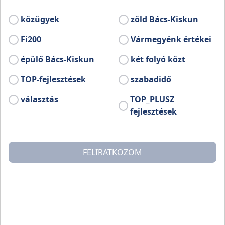
régi mesterséget keltett életre Lakiteleken.
közügyek
zöld Bács-Kiskun
Paszománykészítő tevékenysége igen ritka,
kevesen vannak hazánkban, akik ezzel a
Fi200
Vármegyénk értékei
szakmával foglalatoskodnak.
épülő Bács-Kiskun
két folyó közt
TOP-fejlesztések
szabadidő
választás
TOP_PLUSZ
fejlesztések
FELIRATKOZOM