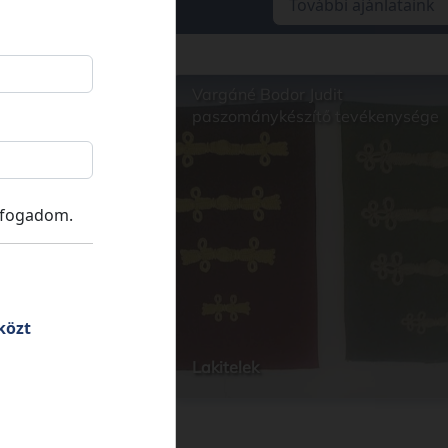
További ajánlataink
e Kúria
Vargáné Bodor Judit
paszománykészítő tevékenysége
lfogadom.
közt
Lakitelek