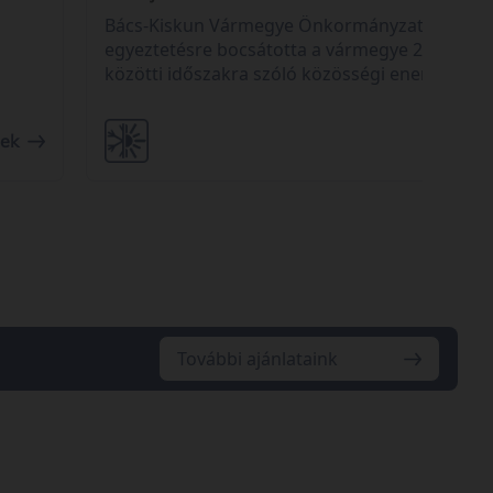
Bács-Kiskun Vármegye Önkormányzata társad
egyeztetésre bocsátotta a vármegye 2026 és 2
közötti időszakra szóló közösségi energiafejle
tervét. Az érintettek 2026. augusztus 23-ig kül
meg észrevételeiket és javaslataikat.
Részle
tek
További ajánlataink