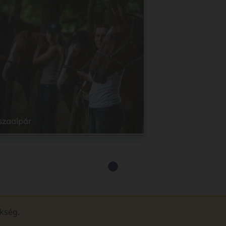
szaalpár
ükség.