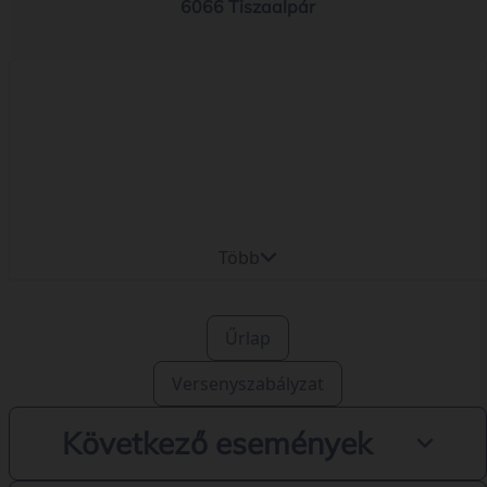
6066 Tiszaalpár
Több
Űrlap
Versenyszabályzat
Következő események