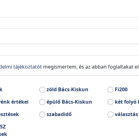
temető
Volt Latinovits Endr
delmi tájékoztatót
megismertem, és az abban foglaltakat e
k
zöld Bács-Kiskun
Fi200
énk értékei
épülő Bács-Kiskun
két folyó 
Bácsborsód
esztések
szabadidő
választás
SZ
sek