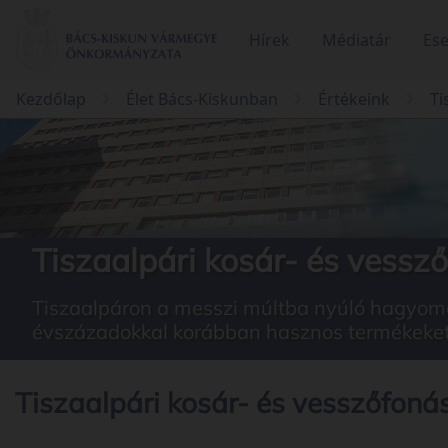
Hírek
Médiatár
Es
Kezdőlap
Élet Bács-Kiskunban
Értékeink
Ti
Tiszaalpári kosár- és vessz
Tiszaalpáron a messzi múltba nyúló hagyomá
évszázadokkal korábban hasznos termékeket, 
Tiszaalpári kosár- és vesszőfoná