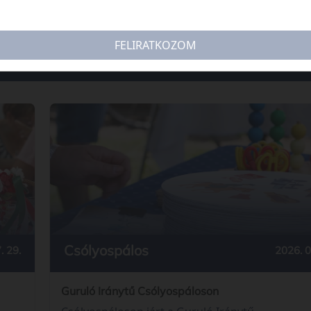
FELIRATKOZOM
Csólyospálos
. 29.
2026. 0
Guruló Iránytű Csólyospáloson