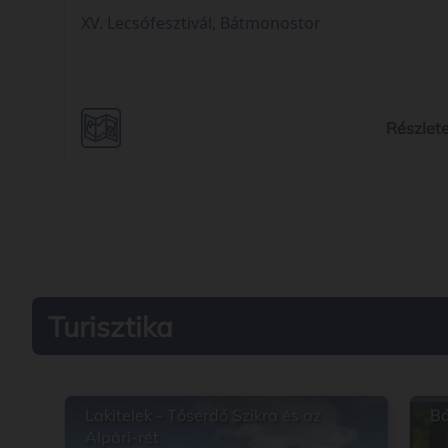
XV. Lecsófesztivál, Bátmonostor
Részlet
Turisztika
Lakitelek - Tőserdő Szikra és az
Bá
Alpári-rét