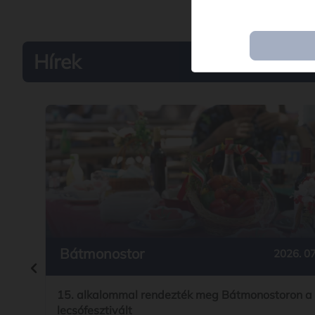
Hírek
Bátmonostor
2026. 07
15. alkalommal rendezték meg Bátmonostoron a
lecsófesztivált