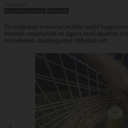
Tiszaalpár
Kulturális örökség
Értékeink
Tiszaalpáron a messzi múltba nyúló hagyomán
füzesek vesszejéből az ügyes kezű alpáriak m
termékeket, dísztárgyakat állítottak elő.