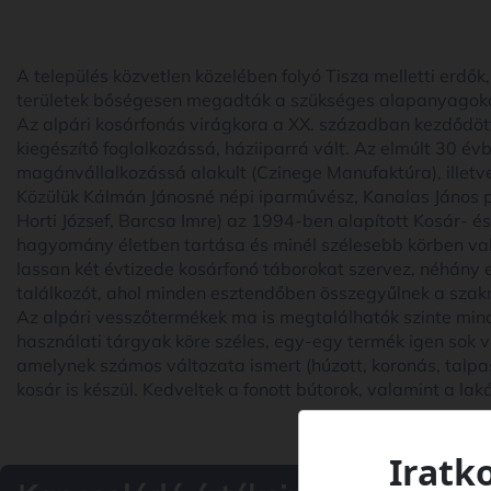
A település közvetlen közelében folyó Tisza melletti erd
területek bőségesen megadták a szükséges alapanyagok
Az alpári kosárfonás virágkora a XX. században kezdődött
kiegészítő foglalkozássá, háziiparrá vált. Az elmúlt 30 é
magánvállalkozássá alakult (Czinege Manufaktúra), illetv
Közülük Kálmán Jánosné népi iparművész, Kanalas János p
Horti József, Barcsa Imre) az 1994-ben alapított Kosár- 
hagyomány életben tartása és minél szélesebb körben va
lassan két évtizede kosárfonó táborokat szervez, néhány 
találkozót, ahol minden esztendőben összegyűlnek a szak
Az alpári vesszőtermékek ma is megtalálhatók szinte min
használati tárgyak köre széles, egy-egy termék igen sok 
amelynek számos változata ismert (húzott, koronás, talpas,
kosár is készül. Kedveltek a fonott bútorok, valamint a la
Iratk