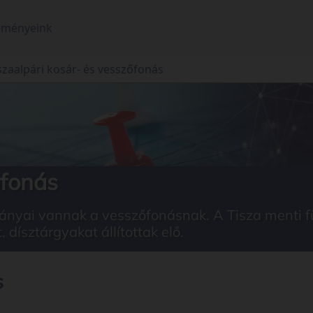
eményeink
szaalpári kosár- és vesszőfonás
őfonás
nyai vannak a vesszőfonásnak. A Tisza menti fü
dísztárgyakat állítottak elő.
s