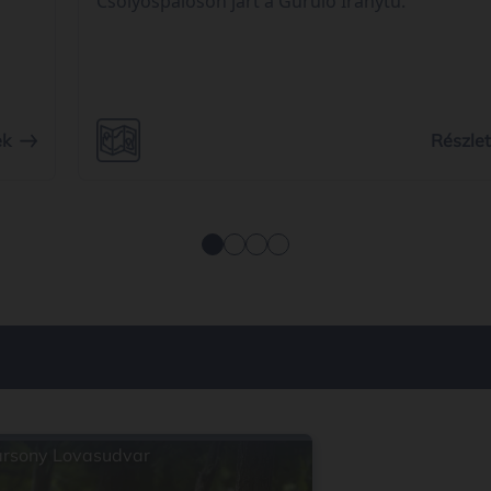
Csólyospáloson járt a Guruló Iránytű.
ek
Részle
rsony Lovasudvar