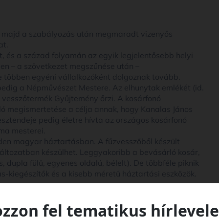
ők, majd a szabályozás után megmaradt vizenyős
at.
, és a század folyamán az egyik legjelentősebb helyi
vben – a szövetkezet megszűnése után –
e többen egyéni vállalkozóként dolgoznak tovább.
edig a Népművészet Mestere. Az elhunytak emlékét (id.
és vesszőtermék Gyűjtemény őrzi. A kosárfonó
ló megismertetése a célja annak, hogy Kanalas János
esztendeje pedig életre hívta az országos kosárfonó
ma mesterei.
den magyar háztartásban. A fűzvesszőből készült
változatban készülhet. Leggyakoribb a bevásárló kosár,
 dupla fülű, egyenes oldalú, bélelt). De többféle piknik
kás-kiegészítők és a kisebb méretű háztartási eszközök.
ozzon fel tematikus hírlevele