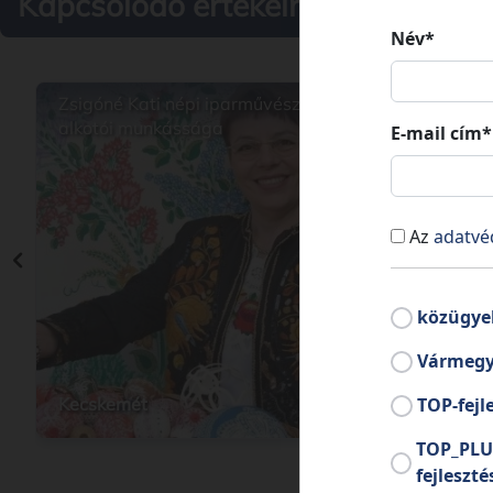
Kapcsolódó értékeink
Név*
Zsigóné Kati népi iparművész
Zsidó 
alkotói munkássága
E-mail cím*
Az
adatvé
közügye
Vármegy
Kecskemét
Tass
TOP-fejl
TOP_PLU
fejleszté