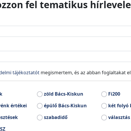
ozzon fel tematikus hírlevele
delmi tájékoztatót
megismertem, és az abban foglaltakat e
k
zöld Bács-Kiskun
Fi200
énk értékei
épülő Bács-Kiskun
két folyó 
esztések
szabadidő
választás
SZ