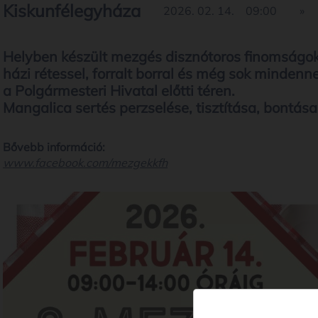
Kiskunfélegyháza
2026. 02. 14.
09:00
»
Helyben készült mezgés disznótoros finomságok
házi rétessel, forralt borral és még sok mindenn
a Polgármesteri Hivatal előtti téren.
Mangalica sertés perzselése, tisztítása, bontása
Bővebb információ:
www.facebook.com/mezgekkfh