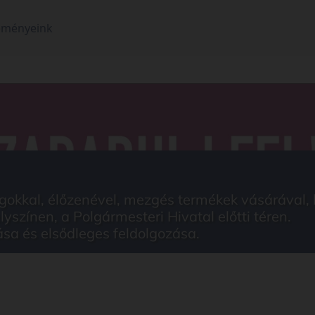
eményeink
kkal, élőzenével, mezgés termékek vásárával, ház
színen, a Polgármesteri Hivatal előtti téren.
ása és elsődleges feldolgozása.