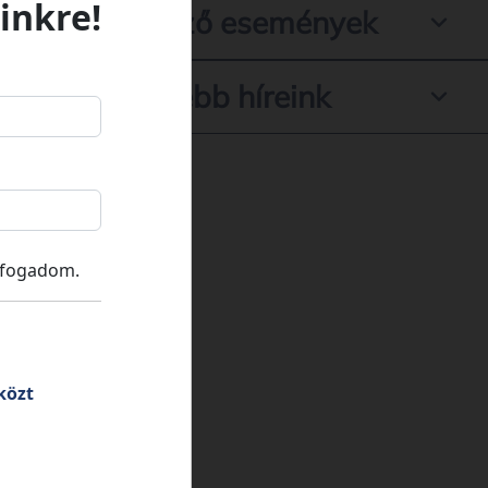
inkre!
Következő események
Legfrissebb híreink
lfogadom.
közt