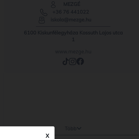
MEZGÉ
+36 76 441022
iskola@mezge.hu
6100 Kiskunfélegyháza Kossuth Lajos utca
1
www.mezge.hu
Több
X