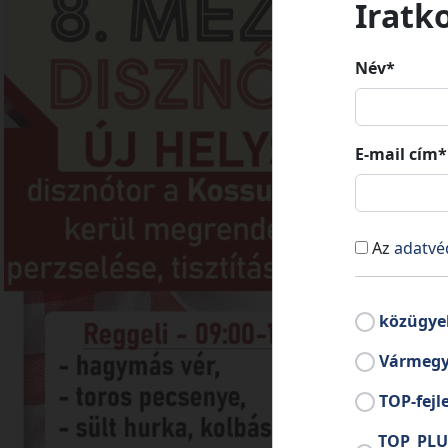
Iratk
Név*
E-mail cím*
Az
adatvé
közügye
Vármegy
TOP-fejl
TOP_PLU