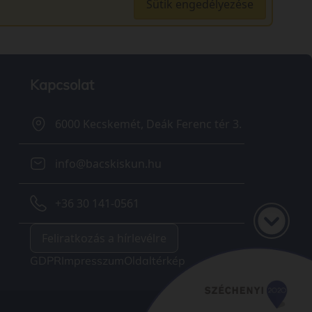
Sütik engedélyezése
Kapcsolat
6000 Kecskemét, Deák Ferenc tér 3.
info@bacskiskun.hu
+36 30 141-0561
Feliratkozás a hírlevélre
GDPR
Impresszum
Oldaltérkép