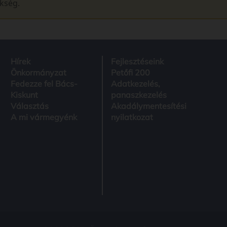
ükség.
Hírek
Fejlesztéseink
Önkormányzat
Petőfi 200
Fedezze fel Bács-
Adatkezelés,
Kiskunt
panaszkezelés
Választás
Akadálymentesítési
A mi vármegyénk
nyilatkozat