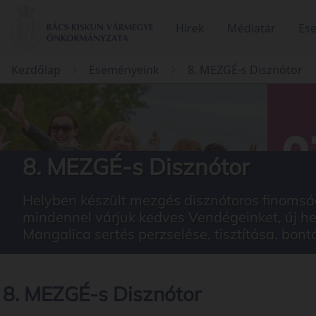
Hírek
Médiatár
Es
Kezdőlap
Eseményeink
8. MEZGÉ-s Disznótor
8. MEZGÉ-s Disznótor
Helyben készült mezgés disznótoros finomságo
mindennel várjuk kedves Vendégeinket, új hely
Mangalica sertés perzselése, tisztítása, bont
8. MEZGÉ-s Disznótor