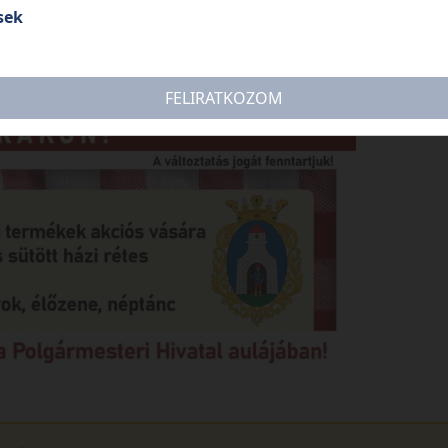
sek
FELIRATKOZOM