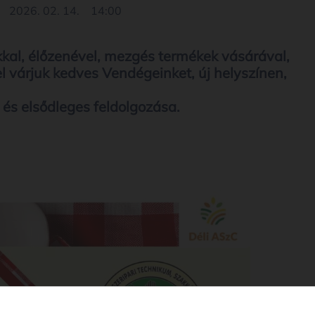
2026. 02. 14.
14:00
kal, élőzenével, mezgés termékek vásárával,
el várjuk kedves Vendégeinket, új helyszínen,
 és elsődleges feldolgozása.