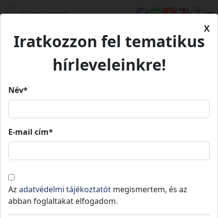
X
Iratkozzon fel tematikus
Kezdőlap
Településeink
Tiszaalpár
hírleveleinkre!
Tiszaalpár
Név*
Tiszaalpár
E-mail cím*
Lakosság
: 4897 fő
,
Terület
:
Tiszakécskei
teljes
2
91 km
,
Jogállás
: Nem
járás
vármegye
releváns
Az
adatvédelmi tájékoztatót
megismertem, és az
Tiszaalpár nagyközség Bács-Kiskun megye
abban foglaltakat elfogadom.
Tiszakécskei járásában.