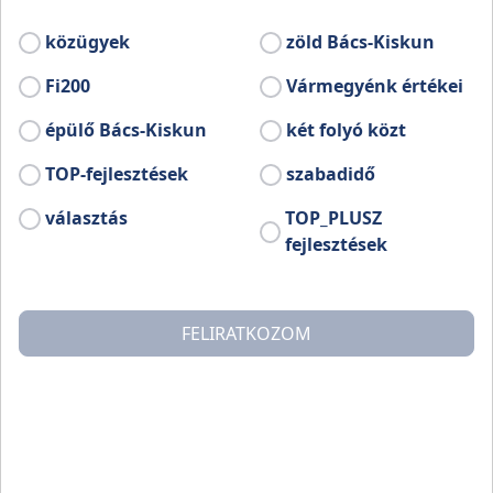
közügyek
zöld Bács-Kiskun
Fi200
Vármegyénk értékei
épülő Bács-Kiskun
két folyó közt
TOP-fejlesztések
szabadidő
választás
TOP_PLUSZ
fejlesztések
FELIRATKOZOM
Tiszaalpár nagyközség Bács-Kiskun megye
Tiszakécskei járásában. Alpár neve Anonymus (Gesta