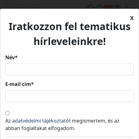
X
Iratkozzon fel tematikus
Kezdőlap
Élet Bács-Kiskunban
Értékeink
Szvetnik Joachim Emlékháza
hírleveleinkre!
Szvetnik Joachim Emlékháza
Név*
Szvetnik Joachim Emlékháza
E-mail cím*
Mélykút
Kulturális örökség
Értékeink
Mélykút nevezetes háza, amely ma a
Az
adatvédelmi tájékoztatót
megismertem, és az
magyar ötvösművészet egyik legnagyobb
abban foglaltakat elfogadom.
talentumának emlékét őrzi és hirdeti, 1885-