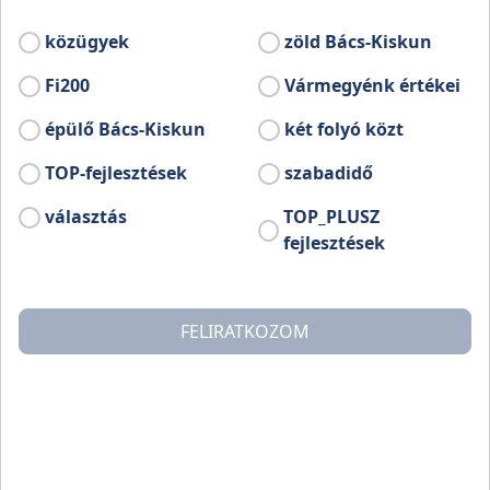
1887-ben épült. Az 1997-ben, Szvetnik
Joachim születésének 70. évfordulóján
közügyek
zöld Bács-Kiskun
átadott emlékház a művész szülőháza és
élete utolsó éveiben otthona volt. Egyetlen
Fi200
Vármegyénk értékei
olyan magyar múzeum, amely
épülő Bács-Kiskun
két folyó közt
ötvösművésznek állít emléket.
TOP-fejlesztések
szabadidő
választás
TOP_PLUSZ
fejlesztések
FELIRATKOZOM