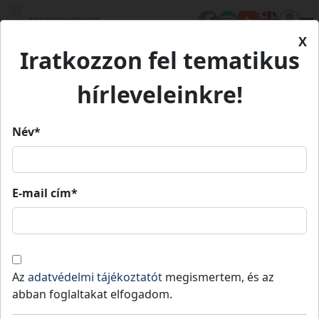
X
Iratkozzon fel tematikus
Kezdőlap
Élet Bács-Kiskunban
Értékeink
Kunpusztaiság
hírleveleinkre!
Kunpusztaiság
Név*
Kunpusztaiság
E-mail cím*
Kerekegyháza
Turizmus és vendéglátás
Értékeink
A „kunkerekegyháziság”, illetve ma a
Az
adatvédelmi tájékoztatót
megismertem, és az
„kunpusztaiság” a természetközeliség, a
abban foglaltakat elfogadom.
hagyományos, zárt paraszti életforma