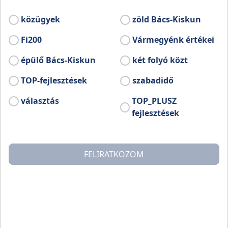
nyomán megjelenő „lassú turizmus.
közügyek
zöld Bács-Kiskun
Fi200
Vármegyénk értékei
épülő Bács-Kiskun
két folyó közt
TOP-fejlesztések
szabadidő
választás
TOP_PLUSZ
fejlesztések
FELIRATKOZOM
Azaz lovas és gyalogos turizmus, a környezeti értékeket
előtérbe helyező, a kultúráját fenntartani kívánó nyitott