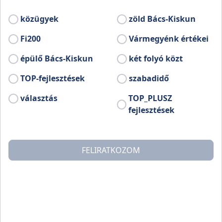
közügyek
zöld Bács-Kiskun
Fi200
Vármegyénk értékei
épülő Bács-Kiskun
két folyó közt
TOP-fejlesztések
szabadidő
választás
TOP_PLUSZ
fejlesztések
FELIRATKOZOM
Ekkor merült fel a városvezetés és az értelmiségi elit
körében, hogy az „öreg Petőfi” mellett Kiskőrös állítson
egy nagyméretű bronzszobrot is nagy szülöttének.