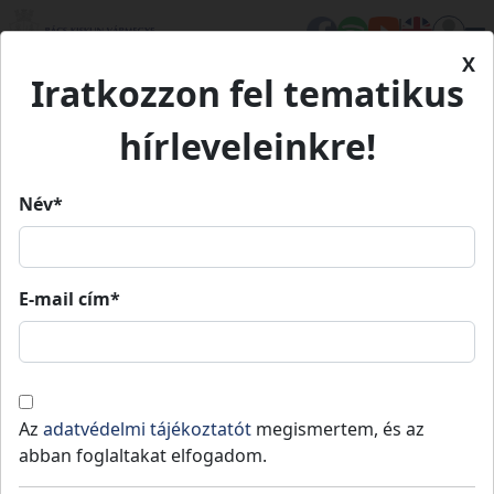
X
Iratkozzon fel tematikus
Kezdőlap
Élet Bács-Kiskunban
Értékeink
Kiskőrös második Petőfi-szobra
Kiskőrös második Petőfi-
hírleveleinkre!
szobra
Név*
Kiskőrös második Petőfi-szobra
E-mail cím*
Kiskőrös
Kulturális örökség
Értékeink
Kiskőrös második Petőfi-szobrát 1928.
Az
adatvédelmi tájékoztatót
megismertem, és az
március 15-én avatták fel, melynek ötlete az
abban foglaltakat elfogadom.
1923-as centenáriumra datálható.