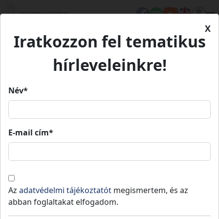
X
Iratkozzon fel tematikus
Kezdőlap
Élet Bács-Kiskunban
Turizmus
Petőfi Szülőház és Emlékmúzeum
Petőfi Szülőház és
hírleveleinkre!
Emlékmúzeum
Név*
Petőfi Szülőház és
Emlékmúzeum
E-mail cím*
Múzeumok
Kulturális örökségeink
Kiskőrös
-
Kiskőrösi járás
Az
adatvédelmi tájékoztatót
megismertem, és az
abban foglaltakat elfogadom.