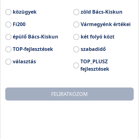
közügyek
zöld Bács-Kiskun
Fi200
Vármegyénk értékei
épülő Bács-Kiskun
két folyó közt
TOP-fejlesztések
szabadidő
választás
TOP_PLUSZ
fejlesztések
FELIRATKOZOM
Petőfi Sándor szülőháza az első magyar irodalmi
emlékház, 1880 óta látogatható. Eredeti állapotában
őrzi a költő születésének és a család kiskőrösi
tartózkodásának emlékét. A „Kincseskamrák”- A
képzőművészeti és néprajzi látványtár lehetőséget
nyújt arra, hogy korszerűen tárolja és bemutassa a