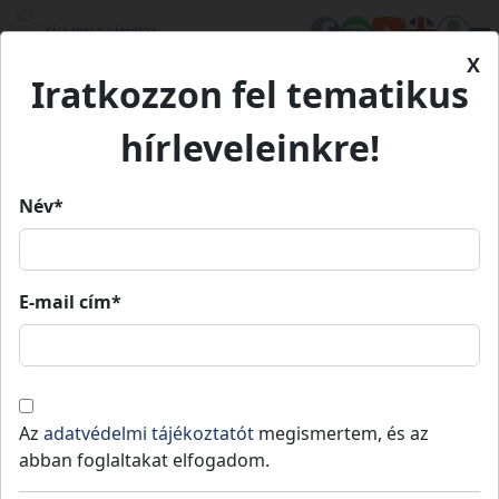
X
Iratkozzon fel tematikus
Kezdőlap
Élet Bács-Kiskunban
Értékeink
Keceli viselet
hírleveleinkre!
Keceli viselet
Név*
Keceli viselet
E-mail cím*
Kecel
Kulturális örökség
Értékeink
Egy közösség tagjainak öltözködése tükre
Az
adatvédelmi tájékoztatót
megismertem, és az
mindennapi életüknek, kifejezője anyagi,
abban foglaltakat elfogadom.
társadalmi helyzetüknek, nemüknek,