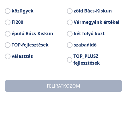
koruknak, egyben megkülönböztetője
funkcióval is bír. A régi keceliek életéhez is
közügyek
zöld Bács-Kiskun
hozzátartozott a szépség, gazdagság utáni
vágyakozás.
Fi200
Vármegyénk értékei
épülő Bács-Kiskun
két folyó közt
TOP-fejlesztések
szabadidő
választás
TOP_PLUSZ
fejlesztések
FELIRATKOZOM