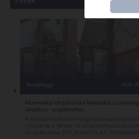
Imrehegy
2026. 08
Köznevelési infrastruktúra fejlesztése az imreheg
iskolában - projektindítás
A Kalocsa-Kecskeméti Főegyházmegye pályázato
nyújtott be a Terület- és Településfejlesztési Ope
Program Plusz, TOP_PLUSZ-3.3.3-21 KÖZNEVELÉ