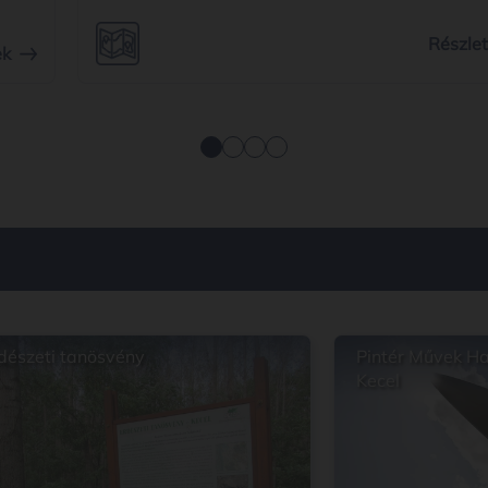
ásra
egyi
Részle
ek
dő
dészeti tanösvény
Pintér Művek Ha
Kecel