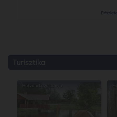
INFRASTRUKTÚRA FEJLESZTÉSE elnevezésű felhív
„Köznevelési infrastruktúra fejlesztése az imreh
iskolában” címmel (projekt azonosítószáma:
Részlet
TOP_PLUSZ-3.3.3-23-BK2-2024-00003). A projekt
keretében 90,00 millió forint vissza nem téríten
európai uniós forrásból az imrehegyi iskola
épületének korszerűsítése valósul meg.
Turisztika
Hatvani Lovastanya
Er