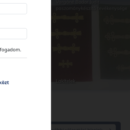
e Kúria
Vargáné Bodor Judit
paszománykészítő tevékenysége
lfogadom.
Lakitelek
közt
További választási híreink