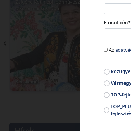
Zsigóné Kati népi iparművész
Zsidó 
alkotói munkássága
E-mail cím*
Az
adatvé
közügye
Kecskemét
Tass
Vármegy
TOP-fejl
TOP_PLU
fejleszté
Hírek