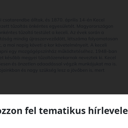
csatarendbe álltak, és 1870. április 14-én Kecel
vezett tűzoltás önkéntes egyesületét. Magyarországon
kéntes tűzoltó testület a keceli. Az évek során a
oltóság mindig újraszerveződött, létszáma folyamatosan
, a mai napig követi a kor követelményeit. A keceli
t kapni egy mozgógépszínház működtetéséhez. 1948-ban
et később megyei tűzoltózenekarnak neveztek ki. Kecel
iesen és önzetlen odaadással végzik munkájukat ma is.
jainkban és nagy szükség lesz a jövőben is, mert
ozzon fel tematikus hírlevele