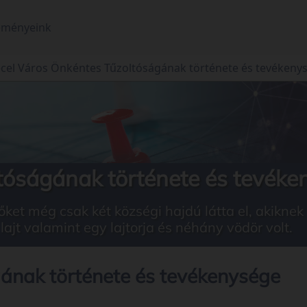
eményeink
cel Város Önkéntes Tűzoltóságának története és tevékeny
tóságának története és tevéke
et még csak két községi hajdú látta el, akiknek
ajt valamint egy lajtorja és néhány vödör volt.
ának története és tevékenysége