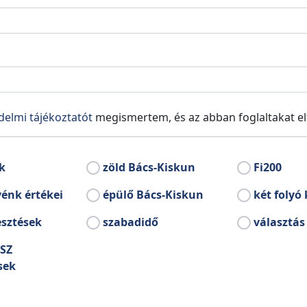
temető
Volt Latinovits Endr
delmi tájékoztatót
megismertem, és az abban foglaltakat e
k
zöld Bács-Kiskun
Fi200
Bácsborsód
énk értékei
épülő Bács-Kiskun
két folyó 
esztések
szabadidő
választás
SZ
sek