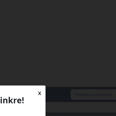
X
További ajánlataink
inkre!