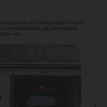
t még csak két községi hajdú látta el,
tt munkafecskendő, egy fatengelyes
vödör volt.