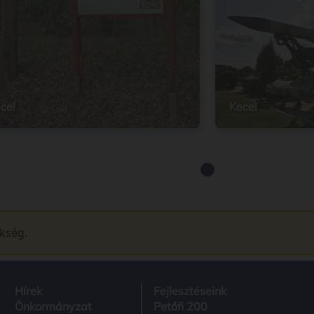
cel
Kecel
ükség.
Hírek
Fejlesztéseink
Önkormányzat
Petőfi 200