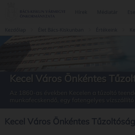
Hírek
Médiatár
Es
Kezdőlap
Élet Bács-Kiskunban
Értékeink
Ke
Kecel Város Önkéntes Tűzol
Az 1860-as években Kecelen a tűzoltó teendők
munkafecskendő, egy fatengelyes vízszállító l
Kecel Város Önkéntes Tűzoltóság