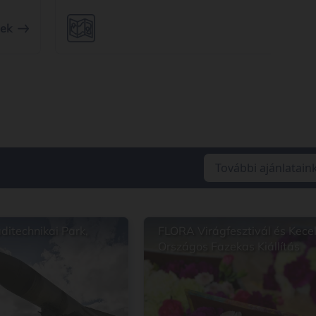
tek
Részle
További ajánlatain
ditechnikai Park,
FLORA Virágfesztivál és Kecel
Országos Fazekas Kiállítás