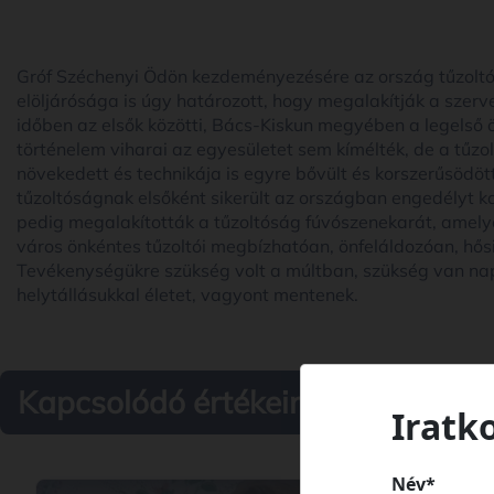
Gróf Széchenyi Ödön kezdeményezésére az ország tűzoltói 
elöljárósága is úgy határozott, hogy megalakítják a szer
időben az elsők közötti, Bács-Kiskun megyében a legelső ön
történelem viharai az egyesületet sem kímélték, de a tűz
növekedett és technikája is egyre bővült és korszerűsödött
tűzoltóságnak elsőként sikerült az országban engedély
pedig megalakították a tűzoltóság fúvószenekarát, amely
város önkéntes tűzoltói megbízhatóan, önfeláldozóan, hős
Tevékenységükre szükség volt a múltban, szükség van nap
helytállásukkal életet, vagyont mentenek.
Kapcsolódó értékeink
Iratk
Név*