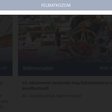
FELIRATKOZOM
Bátmonostor
2026. 0
. 07.
15. alkalommal rendezték meg Bátmonostoron 
yi
lecsófesztivált
XV. Lecsófesztivál, Bátmonostor
t
ratív
SI