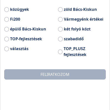
homokhátságon, Izsákon, a Gedeon dűlőben
található családi vállalkozás.
közügyek
zöld Bács-Kiskun
Fi200
Vármegyénk értékei
épülő Bács-Kiskun
két folyó közt
TOP-fejlesztések
szabadidő
választás
TOP_PLUSZ
fejlesztések
FELIRATKOZOM
Szőlőbirtokuk, mely hatvan hektárnyi területet foglal