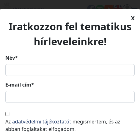
X
Iratkozzon fel tematikus
Kezdőlap
Élet Bács-Kiskunban
Értékeink
Gedeon Birtok borai
hírleveleinkre!
Gedeon Birtok borai
Név*
Gedeon Birtok borai
E-mail cím*
Izsák
Agrár- és Élelmiszergazdaság
Értékeink
A Gedeon Birtok Magyarország közepén, a
Az
adatvédelmi tájékoztatót
megismertem, és az
legnagyobb kiterjedésű magyar borvidék
abban foglaltakat elfogadom.
egyik jó bortermő táján, a Kiskunsági