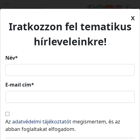
X
Iratkozzon fel tematikus
Kezdőlap
Élet Bács-Kiskunban
Turizmus
Gedeon Birtok
hírleveleinkre!
Gedeon Birtok
Név*
Gedeon Birtok
E-mail cím*
Fedezd fel!
Borozz!
Izsák
-
Kiskőrösi járás
Mesés Gedeon Birtok
Az
adatvédelmi tájékoztatót
megismertem, és az
abban foglaltakat elfogadom.