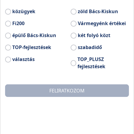
közügyek
zöld Bács-Kiskun
Fi200
Vármegyénk értékei
épülő Bács-Kiskun
két folyó közt
TOP-fejlesztések
szabadidő
választás
TOP_PLUSZ
fejlesztések
FELIRATKOZOM
Az Izsák térségben őshonos arany sárfehér szőlő
eredetvédett bora igazi alföldi különlegességnek
számít. Ezt a bort tűzte zászlajára a Gedeon Birtok,
amely Izsák egyik jellegzetes külterületén, a Gedeon
dűlőben található, ahol a klimatikus- és talajjellemzők