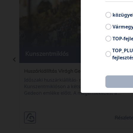
közügye
Vármegy
TOP-fejl
TOP_PLU
Kunszentmiklós
2025. 05
fejleszté
Huszárkiállítás Virágh Gedeon emlékére
Időszaki huszárkiállítás- megnyitóval tisztelegte
Kunszentmiklóson a kétszáz éve született Virág
Gedeon emléke előtt. A megemlékezést a
Honvédelmi Minisztérium mellett a vármegyei
önkormányzat is támogatta. VIDEÓ
Részlet