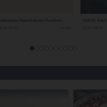
ubbantós Népművészeti Fesztivál
XXXVIII. Sobr
026
026.08.07.
Uszód
2026.08.07.
k-ér
Kunszentmiklósi