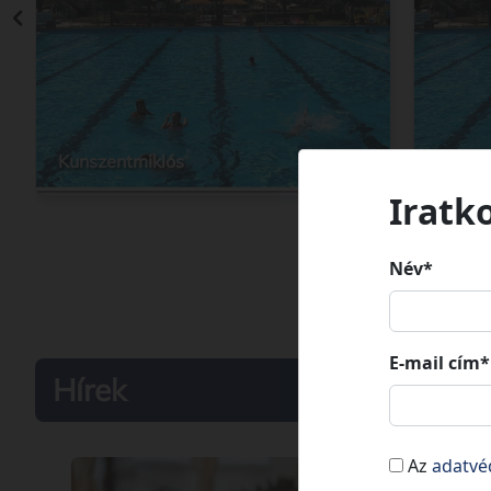
Kunszentmiklós
Kunsze
Iratk
Név*
E-mail cím*
Hírek
Az
adatvé