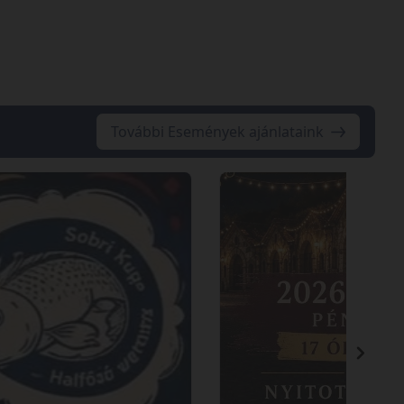
További Események ajánlataink