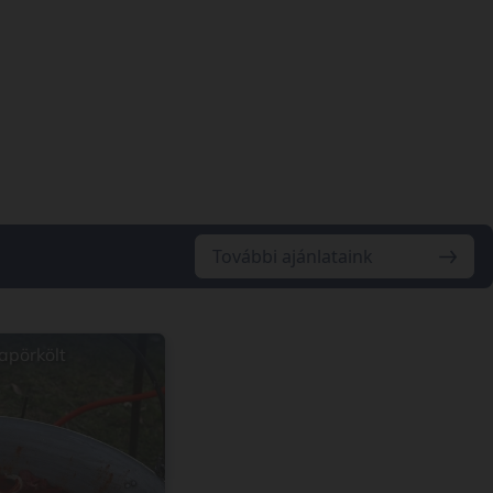
További ajánlataink
apörkölt