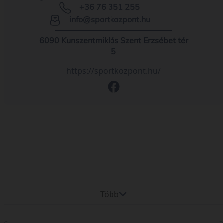
+36 76 351 255
info@sportkozpont.hu
6090 Kunszentmiklós Szent Erzsébet tér
5
https://sportkozpont.hu/
Több