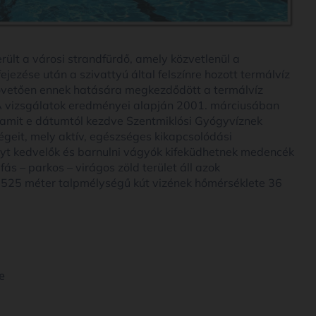
rült a városi strandfürdő, amely közvetlenül a
jezése után a szivattyú által felszínre hozott termálvíz
övetően ennek hatására megkezdődött a termálvíz
 A vizsgálatok eredményei alapján 2001. márciusában
, amit e dátumtól kezdve Szentmiklósi Gyógyvíznek
geit, mely aktív, egészséges kikapcsolódási
nyt kedvelők és barnulni vágyók kifeküdhetnek medencék
s – parkos – virágos zöld terület áll azok
z 525 méter talpmélységű kút vizének hőmérséklete 36
e