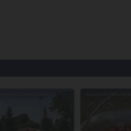
ntmiklósi Strandfürdő
Kunszentmiklósi birk