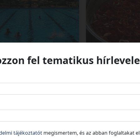
ntmiklós
Kunszentmiklós
ozzon fel tematikus hírlevele
delmi tájékoztatót
megismertem, és az abban foglaltakat e