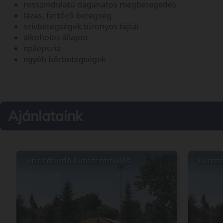
rosszindulatú daganatos megbetegedés
lázas, fertőző betegség
szívbetegségek bizonyos fajtái
alkoholos állapot
epilepszia
egyéb bőrbetegségek
Ajánlataink
Strandfürdő Kunszentmiklós
Kunsze