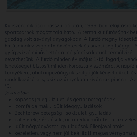
Kunszentmiklóson hosszú idő után, 1999-ben felújításra ke
sportcsarnok mögött található. A termálkút fúrásának befe
gazdag volt ásványi anyagokban. A fürdő megnyitását k
hatásainak vizsgálata önkéntesek és orvosi segítséggel.
gyógyvízzé minősítették a mélyfúrású kutunk termálvizét
nevezhetünk. A fürdő minden év május 1-től fogadja vendé
lehetőséget biztosít minden korosztály számára. A napfé
környékére, ahol napozóágyak szolgálják kényelmüket, és fá
rendelkezésére is, akik az árnyékban kívánnak pihenni. A
°C.
Javallatok:
kopásos jellegű ízületi és gerincbetegségek
izomfájdalmak , idült ideggyulladások
Bechterew betegség , sokízületi gyulladás
balesetek, sérülések , ortopédiai műtétek utókezelés
idült nőgyógyászati gyulladások Ellenjavallatok:
kezeletlen, vagy nem jól beállított magas vérnyomás