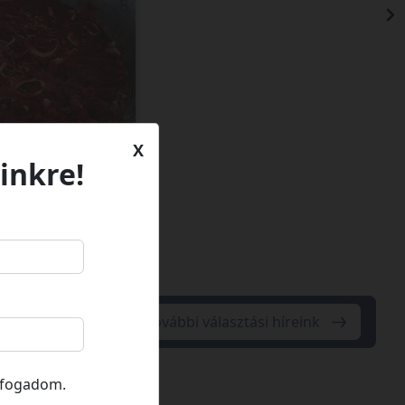
X
inkre!
További választási híreink
lfogadom.