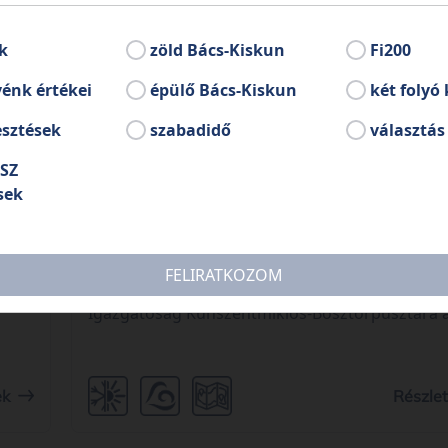
k
zöld Bács-Kiskun
Fi200
énk értékei
épülő Bács-Kiskun
két folyó 
esztések
szabadidő
választás
SZ
Kunszentmiklós
. 12.
2024. 0
sek
Túzokünnep Bösztörpusztán – futóversennyel!
k
Futóversennyel egybekötött ingyenes családi
FELIRATKOZOM
h
programra hív a Kiskunsági Nemzeti Park
Igazgatóság Kunszentmiklós-Bösztörpusztára 
puszta egyik leglátványosabb eseménye, a
túzokdürgés alkalmából!
ek
Részle