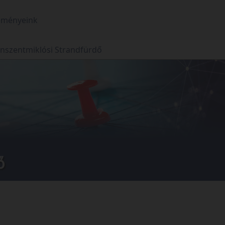
eményeink
nszentmiklósi Strandfürdő
ő