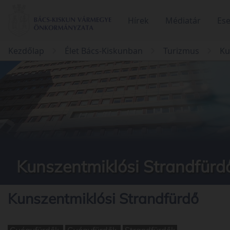
Hírek
Médiatár
Es
Kezdőlap
Élet Bács-Kiskunban
Turizmus
Ku
Kunszentmiklósi Strandfürd
Kunszentmiklósi Strandfürdő
Gyógyfürdők
Gyógyfürdők
Strandfürdők