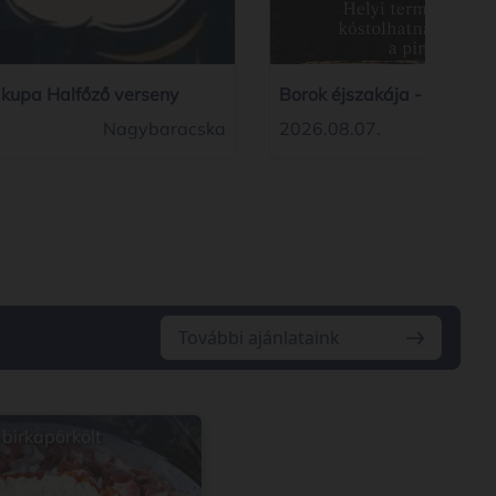
i kupa Halfőző verseny
Borok éjszakája - Nyitott 
Nagybaracska
2026.08.07.
További ajánlataink
 birkapörkölt