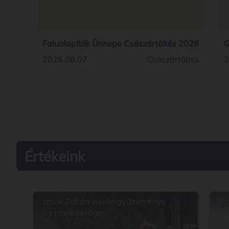
Falualapítók Ünnepe Császártöltés 2026
G
2
2026.08.07.
Császártöltés
2
Értékeink
Izsák Zoltán viseletgyűjteménye
Ba
és munkássága