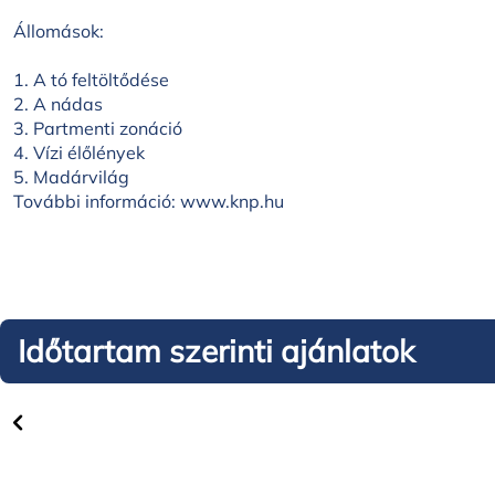
Állomások:
1. A tó feltöltődése
2. A nádas
3. Partmenti zonáció
4. Vízi élőlények
5. Madárvilág
További információ: www.knp.hu
Időtartam szerinti ajánlatok
Tartós szegfű tanösvény –
Garmad
Kiskunmajsa_Bodoglár