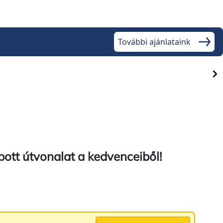
/ 1
/ 1
További ajánlataink
-Kiskunsági
Vöcsök tanösvény - Péteri-tó TT
(Pálmonostora)
/ 1
/ 1
bott útvonalat a kedvenceiből!