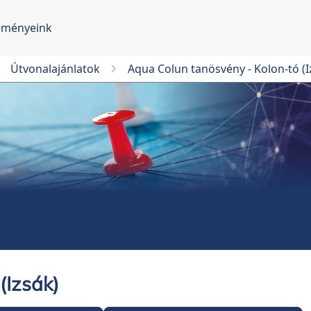
eményeink
Útvonalajánlatok
Aqua Colun tanösvény - Kolon-tó (I
(Izsák)