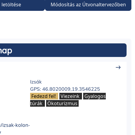
 letöltése
Módosítás az Útvonaltervezőben
nap
Izsák
GPS: 46.8020009,19.3546225
Fedezd fel!
Viezeink
Gyalogos
túrák
Ökoturizmus
/izsak-kolon-
y