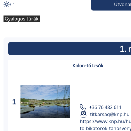
/ 1
Útvonal
Gyalogos túrák
1. 
Kolon-tó Izsák
1
+36 76 482 611
titkarsag@knp.hu
https://www.knp.hu/hu
to-bikatorok-tanosven