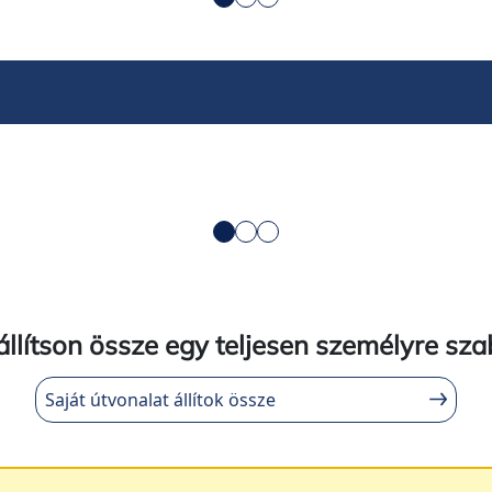
/ 1
at tanösvény - Szelidi-tó
Réce tanösvény - Felső
apataj)
puszta (Apaj)
/ 1
állítson össze egy teljesen személyre sza
Saját útvonalat állítok össze