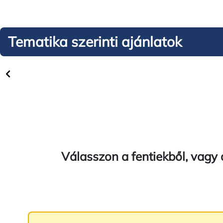
/ 1
Tematika szerinti ajánlatok
Kosbor tanösvény - Peszéradacsi-
Kékmosz
rétek (Kunadacs)
TT (Dun
/ 1
Kosbor tanösvény
Válasszon a fentiekből, vagy 