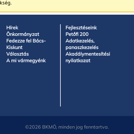
ükség.
Hírek
Fejlesztéseink
Önkormányzat
Petőfi 200
Fedezze fel Bács-
Adatkezelés,
Kiskunt
panaszkezelés
Választás
Akadálymentesítési
A mi vármegyénk
nyilatkozat
©2026 BKMÖ, minden jog fenntartva.