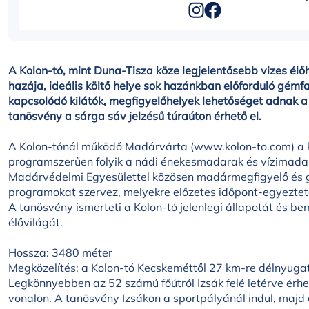
A Kolon-tó, mint Duna-Tisza köze legjelentősebb vizes él
hazája, ideális költő helye sok hazánkban előforduló gém
kapcsolódó kilátók, megfigyelőhelyek lehetőséget adnak 
tanösvény a sárga sáv jelzésű túraúton érhető el.
A Kolon-tónál működő Madárvárta (www.kolon-to.com) a kis
programszerűen folyik a nádi énekesmadarak és vízimadar
Madárvédelmi Egyesülettel közösen madármegfigyelő és 
programokat szervez, melyekre előzetes időpont-egyeztetés
A tanösvény ismerteti a Kolon-tó jelenlegi állapotát és 
élővilágát.
Hossza: 3480 méter
Megközelítés: a Kolon-tó Kecskeméttől 27 km-re délnyugatr
Legkönnyebben az 52 számú főútról Izsák felé letérve érh
vonalon. A tanösvény Izsákon a sportpályánál indul, majd 