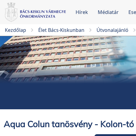
Hírek
Médiatár
Es
Kezdőlap
Élet Bács-Kiskunban
Útvonalajánló
Aqua Colun tanösvény - Kolon-tó 