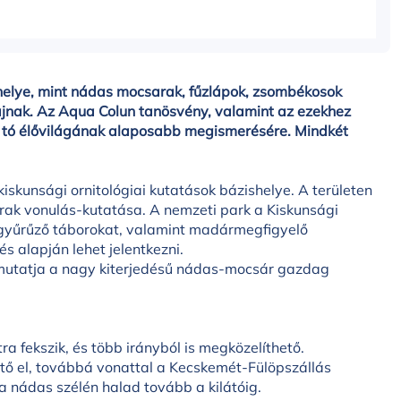
őhelye, mint nádas mocsarak, fűzlápok, zsombékosok
fajnak. Az Aqua Colun tanösvény, valamint az ezekhez
a tó élővilágának alaposabb megismerésére. Mindkét
kunsági ornitológiai kutatások bázishelye. A területen
ak vonulás-kutatása. A nemzeti park a Kiskunsági
gyűrűző táborokat, valamint madármegfigyelő
 alapján lehet jelentkezni.
bemutatja a nagy kiterjedésű nádas-mocsár gazdag
a fekszik, és több irányból is megközelíthető.
ető el, továbbá vonattal a Kecskemét-Fülöpszállás
a nádas szélén halad tovább a kilátóig.