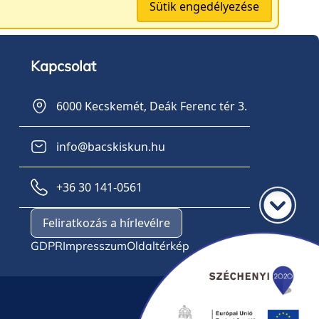
Sütik engedélyezése
Kapcsolat
6000 Kecskemét, Deák Ferenc tér 3.
info@bacskiskun.hu
+36 30 141-0561
Feliratkozás a hírlevélre
GDPR
Impresszum
Oldaltérkép