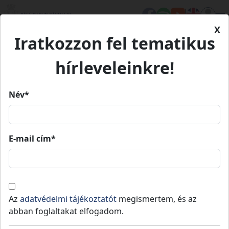
X
Iratkozzon fel tematikus
Kezdőlap
Önkormányzat
Szervezet
Önkormányzatunk
hírleveleinkre!
Önkormányzatunk
Név*
Közgyűlés
Önkormányzatunk
Hivatal
E-mail cím*
Önkormányzatunk
Az
adatvédelmi tájékoztatót
megismertem, és az
abban foglaltakat elfogadom.
Bács-Kiskun Vármegye Önkormányzata