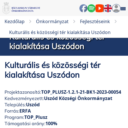
Kezdőlap
Önkormányzat
Fejlesztéseink
Kulturális és közösségi tér kialakítása Uszódon
Kulturális és közösségi tér
kialakítása Uszódon
Kulturális és közösségi tér
kialakítása Uszódon
TOP_PLUSZ-1.2.1-21-BK1-2023-00054
Projektazonosító:
Uszód Községi Önkormányzat
Kedvezményezett:
Uszód
Település:
ERFA
Forrás:
TOP_Plusz
Program:
100%
Támogatási arány: