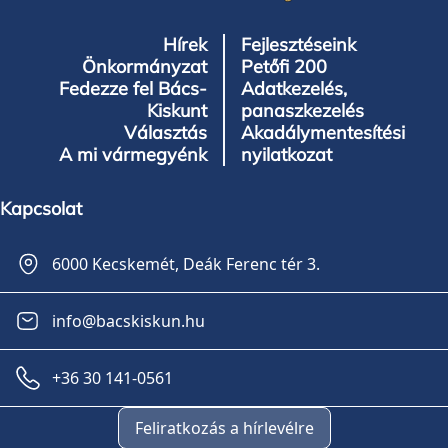
Hírek
Fejlesztéseink
Önkormányzat
Petőfi 200
Fedezze fel Bács-
Adatkezelés,
Kiskunt
panaszkezelés
Választás
Akadálymentesítési
A mi vármegyénk
nyilatkozat
Kapcsolat
6000 Kecskemét, Deák Ferenc tér 3.
info@bacskiskun.hu
+36 30 141-0561
Feliratkozás a hírlevélre