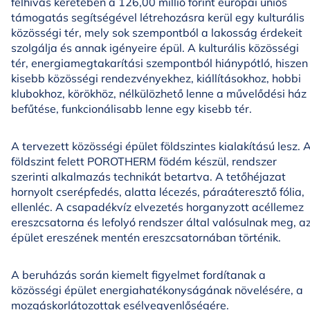
felhívás keretében a 126,00 millió forint európai uniós
támogatás segítségével létrehozásra kerül egy kulturális
közösségi tér, mely sok szempontból a lakosság érdekeit
szolgálja és annak igényeire épül. A kulturális közösségi
tér, energiamegtakarítási szempontból hiánypótló, hiszen
kisebb közösségi rendezvényekhez, kiállításokhoz, hobbi
klubokhoz, körökhöz, nélkülözhető lenne a művelődési ház
befűtése, funkcionálisabb lenne egy kisebb tér.
A tervezett közösségi épület földszintes kialakítású lesz. 
földszint felett POROTHERM födém készül, rendszer
szerinti alkalmazás technikát betartva. A tetőhéjazat
hornyolt cserépfedés, alatta lécezés, páraáteresztő fólia,
ellenléc. A csapadékvíz elvezetés horganyzott acéllemez
ereszcsatorna és lefolyó rendszer által valósulnak meg, a
épület ereszének mentén ereszcsatornában történik.
A beruházás során kiemelt figyelmet fordítanak a
közösségi épület energiahatékonyságának növelésére, a
mozgáskorlátozottak esélyegyenlőségére.