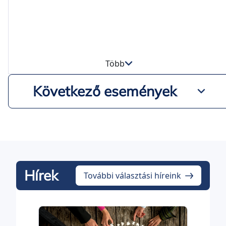
Több
Következő események
Hírek
További választási híreink