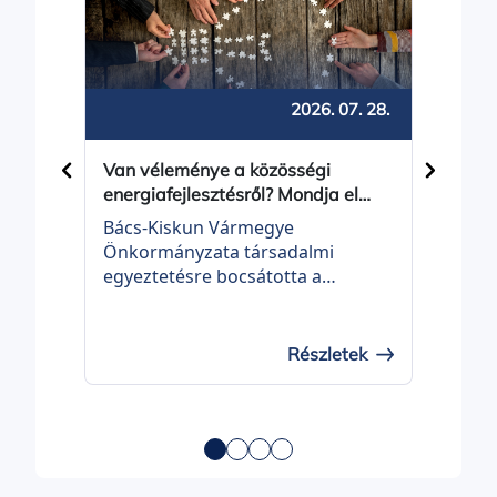
Ne
2026. 07. 28.
Van véleménye a közösségi
Borv
energiafejlesztésről? Mondja el
Prés
most!
Bács-Kiskun Vármegye
Borva
Önkormányzata társadalmi
peda
egyeztetésre bocsátotta a
Bago
vármegye 2026 és 2040 közötti
időszakra szóló közösségi
energiafejlesztési tervét. Az
Részletek
érintettek 2026. augusztus 23-ig
küldhetik meg észrevételeiket és
javaslataikat.