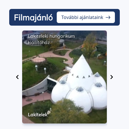
Filmajánló
További ajánlataink
Lakiteleki hungarikum
Math
kiállítóház
szől
élet
Lakitelek