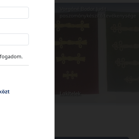
e Kúria
Vargáné Bodor Judit
paszománykészítő tevékenysége
lfogadom.
közt
Lakitelek