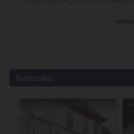
Program Plusz, TOP_PLUSZ-3.3.3-21 KÖZNEVELÉ
INFRASTRUKTÚRA FEJLESZTÉSE elnevezésű felhív
„Köznevelési infrastruktúra fejlesztése az imreh
iskolában” címmel (projekt azonosítószáma:
Részlet
TOP_PLUSZ-3.3.3-23-BK2-2024-00003). A projekt
keretében 90,00 millió forint vissza nem téríten
európai uniós forrásból az imrehegyi iskola
épületének korszerűsítése valósul meg.
Turisztika
Mediroyal Egészségközpont
Ke