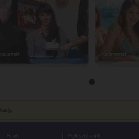
cskemét
Kecskemét
ükség.
Hírek
Fejlesztéseink