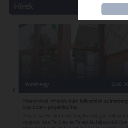
Hírek
Imrehegy
2026. 08
Köznevelési infrastruktúra fejlesztése az imreheg
iskolában - projektindítás
A Kalocsa-Kecskeméti Főegyházmegye pályázato
nyújtott be a Terület- és Településfejlesztési Ope