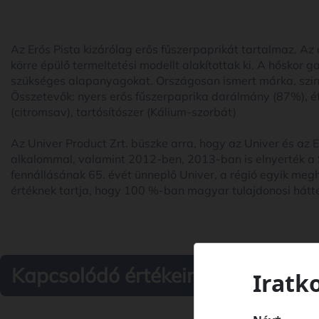
Az Erős Pista kizárólag erős fűszerpaprikát tartalmaz. A
körre épülő termeltetési modellt alakítottak ki. A hőskor g
szükséges alapanyagokat. Országosan ismert márka, szin
Összetevők: nyers erős fűszerpaprika darálmány (87%), ét
(citromsav), tartósítószer (Kálium-szorbát)
Az Univer Product Zrt. büszke arra, hogy az Univer és az
alkalommal, valamint 2012-ben, 2013-ban is elnyerték a
fennállásának 65. évét ünneplő Univer, a régió egyik megh
értéknek tartja, hogy 100 %-ban magyar tulajdonosi háttér
Kapcsolódó értékeink
Iratk