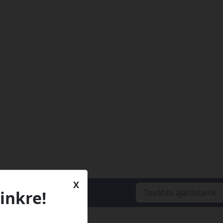
X
További ajánlataink
inkre!