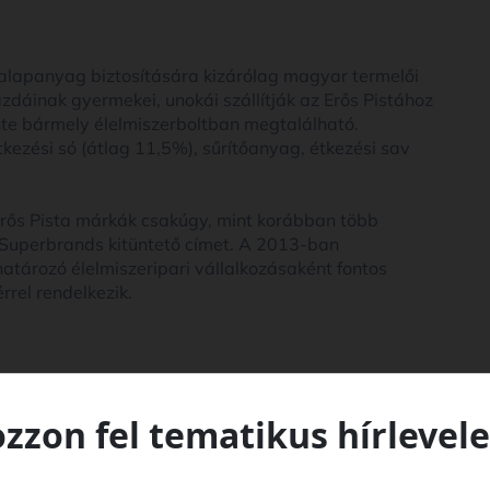
z alapanyag biztosítására kizárólag magyar termelői
azdáinak gyermekei, unokái szállítják az Erős Pistához
te bármely élelmiszerboltban megtalálható.
kezési só (átlag 11,5%), sűrítőanyag, étkezési sav
 Erős Pista márkák csakúgy, mint korábban több
 Superbrands kitüntető címet. A 2013-ban
atározó élelmiszeripari vállalkozásaként fontos
rel rendelkezik.
ozzon fel tematikus hírlevele