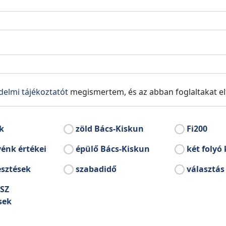
temető
Volt Latinovits Endr
delmi tájékoztatót
megismertem, és az abban foglaltakat e
k
zöld Bács-Kiskun
Fi200
énk értékei
épülő Bács-Kiskun
két folyó 
Bácsborsód
esztések
szabadidő
választás
SZ
sek