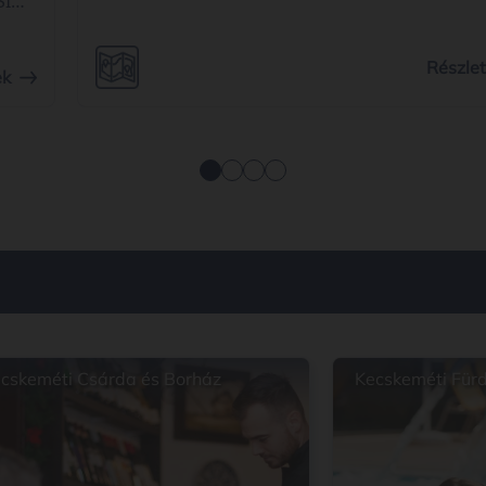
SI
ásra
egyi
Részle
ek
dő
cskeméti Csárda és Borház
Kecskeméti Für