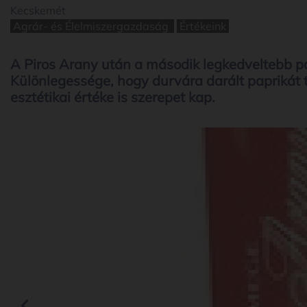
Kecskemét
Agrár- és Élelmiszergazdaság
Értékeink
A Piros Arany után a második legkedveltebb p
Különlegessége, hogy durvára darált paprikát t
esztétikai értéke is szerepet kap.