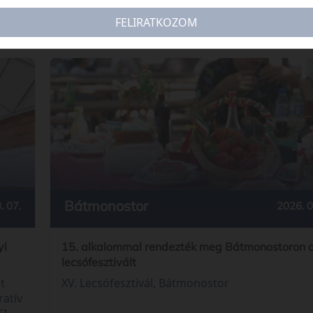
FELIRATKOZOM
Bátmonostor
2026. 0
. 07.
15. alkalommal rendezték meg Bátmonostoron 
yi
lecsófesztivált
XV. Lecsófesztivál, Bátmonostor
t
ratív