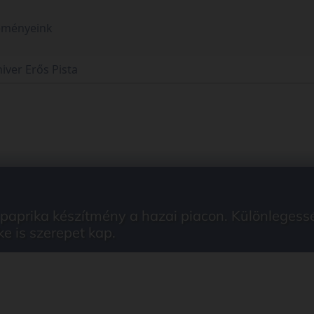
eményeink
iver Erős Pista
paprika készítmény a hazai piacon. Különlegessé
ke is szerepet kap.