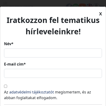
X
Iratkozzon fel tematikus
Kezdőlap
Eseményeink
Homokmégyi Falusi Disznótor
hírleveleinkre!
Homokmégyi Falusi Disznótor
Név*
Homokmégyi Falusi Disznótor
E-mail cím*
2026.
2026.
Homokmégy
02.
08:00
»
02.
16:0
07.
07.
Az
adatvédelmi tájékoztatót
megismertem, és az
A hagyományőrző elemekkel színesített progra
abban foglaltakat elfogadom.
aktív segítői a homomégyi Néptáccsoport és a