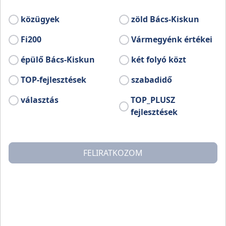
Kéknefelecs népdalkör tagjai.
közügyek
zöld Bács-Kiskun
Bővebb információ:
Fi200
Vármegyénk értékei
www.facebook.com/profile.php?id=100064898042104
épülő Bács-Kiskun
két folyó közt
TOP-fejlesztések
szabadidő
választás
TOP_PLUSZ
fejlesztések
FELIRATKOZOM