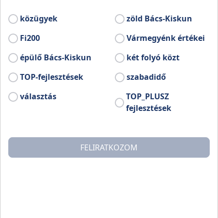
szerepet kapnak a helyben készített mézek
és a helyben termett zamatos meggy.
közügyek
zöld Bács-Kiskun
Fi200
Vármegyénk értékei
épülő Bács-Kiskun
két folyó közt
TOP-fejlesztések
szabadidő
választás
TOP_PLUSZ
fejlesztések
FELIRATKOZOM
A szórakozásról énekesek, humoristák, színészek,