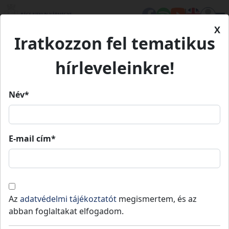
X
Iratkozzon fel tematikus
Kezdőlap
Élet Bács-Kiskunban
Értékeink
Szanki Méz és Meggyfesztivál
hírleveleinkre!
Szanki Méz és Meggyfesztivál
Név*
Szanki Méz és Meggyfesztivál
E-mail cím*
Szank
Turizmus és vendéglátás
Értékeink
A Méz és Meggyfesztivál során a vendégek
Az
adatvédelmi tájékoztatót
megismertem, és az
előtt gasztronómiai ínyencségek tárházát
abban foglaltakat elfogadom.
vonultatják fel, ahol természetesen kiemelt