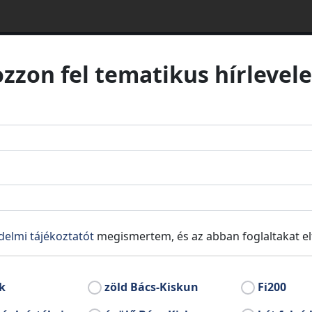
ozzon fel tematikus hírlevele
delmi tájékoztatót
megismertem, és az abban foglaltakat e
Szank
. 21.
2025. 0
Vármegyei Közgyűlés Szankon
k
zöld Bács-Kiskun
Fi200
Szank adott otthont a Bács-Kiskun Vármegyei