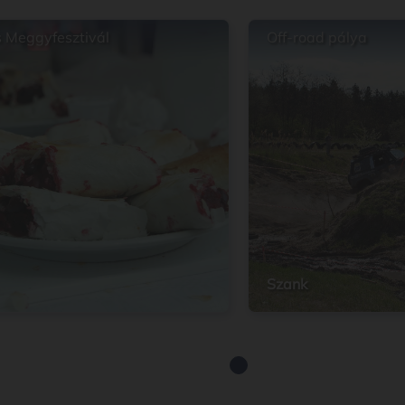
 Meggyfesztivál
Off-road pálya
Szank