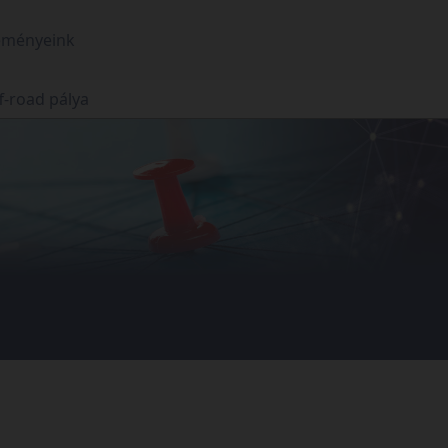
eményeink
f-road pálya