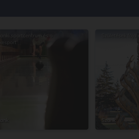
anki sportcentrum és a
Születések fája
kesport
ank
Szank