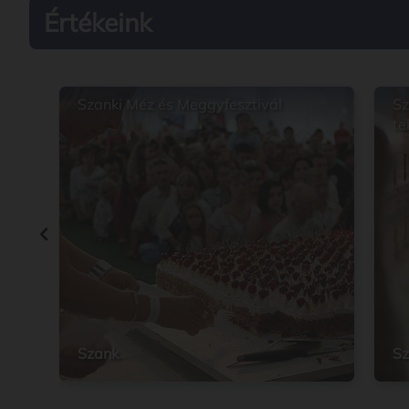
Értékeink
Szanki Méz és Meggyfesztivál
Sz
te
Szank
Sz