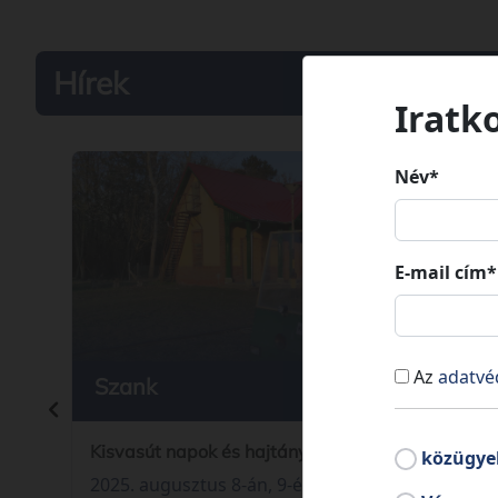
Hírek
Iratk
Név*
E-mail cím*
Az
adatvé
Szank
2025. 07
Kisvasút napok és hajtányparádé
közügye
2025. augusztus 8-án, 9-én és 10-én kerül