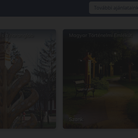
További ajánlatain
 és a harangláb
Magyar Történelmi Emlékút
Szank