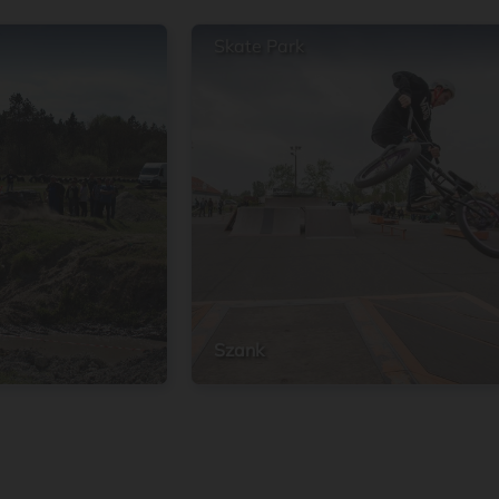
Skate Park
Szank