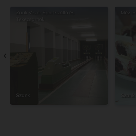
Zank Vezér Sportszálló és
Méz és
Tekecsarnok
Szank
Szank