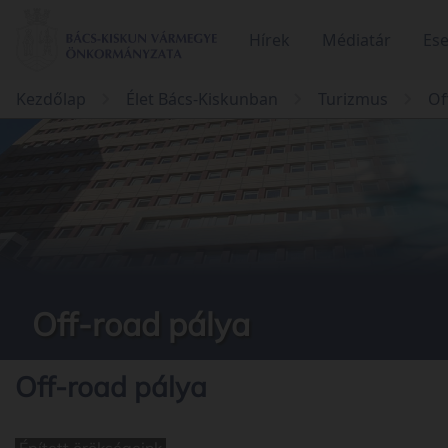
Hírek
Médiatár
Es
Kezdőlap
Élet Bács-Kiskunban
Turizmus
Of
Off-road pálya
Off-road pálya
Épített örökségeink