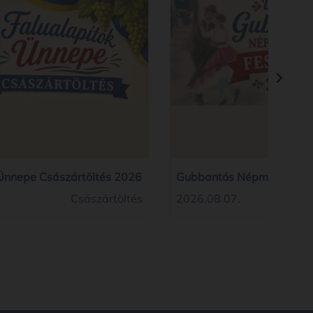
 Ünnepe Császártöltés 2026
Gubbantós Népművészeti 
2026
Császártöltés
2026.08.07.