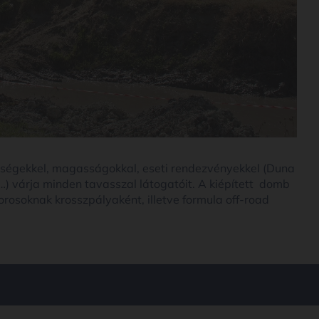
lységekkel, magasságokkal, eseti rendezvényekkel (Duna
…) várja minden tavasszal látogatóit. A kiépített domb
osoknak krosszpályaként, illetve formula off-road