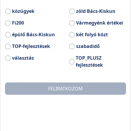
Kasza György edző nyolc éves kitartó
munkájának is köszönhetően a világ
közügyek
zöld Bács-Kiskun
élvonalába került.
Fi200
Vármegyénk értékei
épülő Bács-Kiskun
két folyó közt
TOP-fejlesztések
szabadidő
választás
TOP_PLUSZ
fejlesztések
FELIRATKOZOM