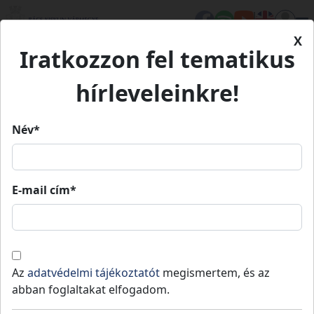
X
Iratkozzon fel tematikus
Kezdőlap
Élet Bács-Kiskunban
Értékeink
Messzi István életműve
hírleveleinkre!
Messzi István életműve
Név*
Messzi István életműve
E-mail cím*
Kecskemét
Sport
Értékeink
Messzi István a súlyemelés alapjaival 1975-
Az
adatvédelmi tájékoztatót
megismertem, és az
ben a Kecskeméti Spartacus
abban foglaltakat elfogadom.
Sportegyesületben ismerkedett meg, ahol