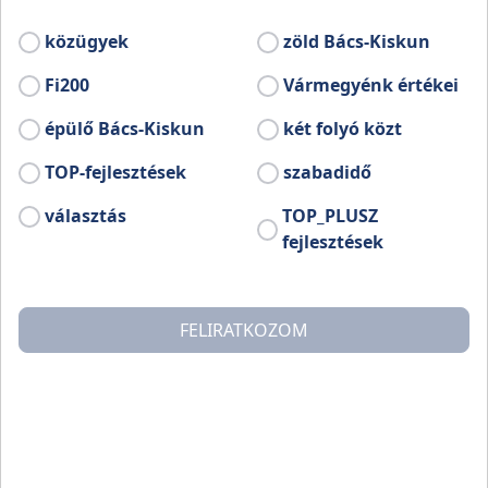
formagazdagságban készítettek az elmúlt
400 évben bélyeges téglákat. Egyes
közügyek
zöld Bács-Kiskun
becslések szerint a számuk meghaladhatja a
Fi200
Vármegyénk értékei
30 000-féle darabot.
épülő Bács-Kiskun
két folyó közt
TOP-fejlesztések
szabadidő
választás
TOP_PLUSZ
fejlesztések
FELIRATKOZOM