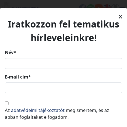
X
Iratkozzon fel tematikus
Kezdőlap
Élet Bács-Kiskunban
Értékeink
Mélykúti feliratos téglatár és gépgyűjtemény
Mélykúti feliratos téglatár és
hírleveleinkre!
gépgyűjtemény
Név*
Mélykúti feliratos téglatár és
gépgyűjtemény
E-mail cím*
Mélykút
Ipari és műszaki megoldások
Értékeink
Az
adatvédelmi tájékoztatót
megismertem, és az
Magyarországon (a történelmi Magyar
abban foglaltakat elfogadom.
Királyság területén) Európában egyedülálló