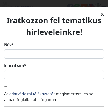
X
Iratkozzon fel tematikus
Kezdőlap
Élet Bács-Kiskunban
Értékeink
Kádár Lajos népi író munkássága
Kádár Lajos népi író
hírleveleinkre!
munkássága
Név*
Kádár Lajos népi író
munkássága
E-mail cím*
Tiszaalpár
Kulturális örökség
Értékeink
Az
adatvédelmi tájékoztatót
megismertem, és az
Kádár Lajos 1896. május 19-én született
abban foglaltakat elfogadom.
Tiszaalpáron. A kiemelkedő tehetséget