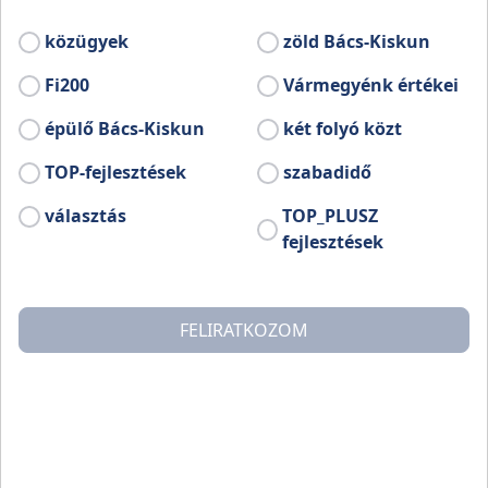
Móricz Zsigmond látta meg benne. Alkotói
munkássága alatt tizenhárom könyvet,
közügyek
zöld Bács-Kiskun
körülbelül 100 novellát, valamint néprajzi
Fi200
Vármegyénk értékei
cikkeket írt.
épülő Bács-Kiskun
két folyó közt
TOP-fejlesztések
szabadidő
választás
TOP_PLUSZ
fejlesztések
FELIRATKOZOM