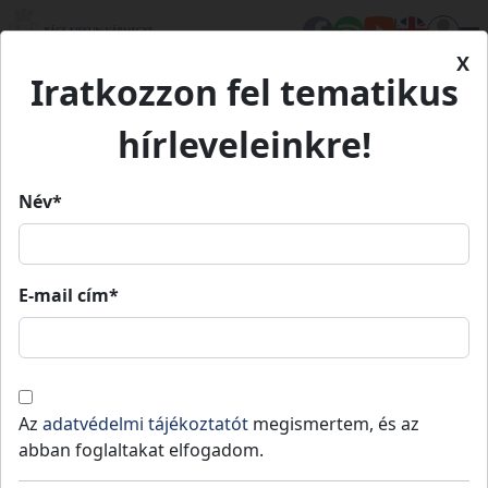
X
Iratkozzon fel tematikus
Kezdőlap
Településeink
Kunadacs
hírleveleinkre!
Kunadacs
Név*
Kunadacs
E-mail cím*
Lakosság
: 1519 fő
,
Kunszentmiklósi
teljes
2
Terület
: 90 km
,
Jogállás
:
járás
vármegye
Nem releváns
Az
adatvédelmi tájékoztatót
megismertem, és az
A község a Kiskunságban fekszik, így sorsa
abban foglaltakat elfogadom.
is azonos volt a kun települések sorsával.