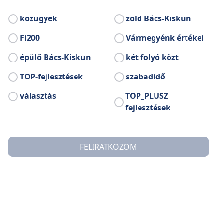
közügyek
zöld Bács-Kiskun
Fi200
Vármegyénk értékei
épülő Bács-Kiskun
két folyó közt
TOP-fejlesztések
szabadidő
választás
TOP_PLUSZ
fejlesztések
FELIRATKOZOM
A község a Kiskunságban fekszik, így sorsa is azonos
volt a kun települések sorsával. Első írásos emlék
1302-