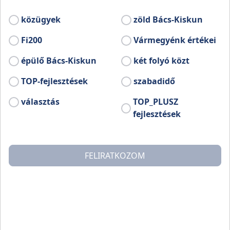
született Tótkomlóson. Szegeden
érettségizett, kerámia szakon, majd rajz,
közügyek
zöld Bács-Kiskun
szlovák nyelv és irodalom szakon
Fi200
Vármegyénk értékei
diplomázott, később pedig a Képzőművészeti
Főiskola felsőszintű rajztanári képzését is
épülő Bács-Kiskun
két folyó közt
teljesítette.
TOP-fejlesztések
szabadidő
választás
TOP_PLUSZ
fejlesztések
FELIRATKOZOM