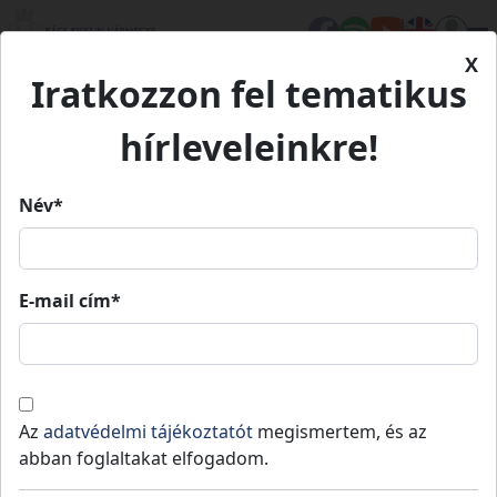
X
Iratkozzon fel tematikus
Kezdőlap
Élet Bács-Kiskunban
Értékeink
Krebsné Tuska Zsuzsanna keramikus munkássága
Krebsné Tuska Zsuzsanna
hírleveleinkre!
keramikus munkássága
Név*
Krebsné Tuska Zsuzsanna
keramikus munkássága
E-mail cím*
Soltvadkert
Kulturális örökség
Értékeink
Az
adatvédelmi tájékoztatót
megismertem, és az
Krebsné Tuska Zsuzsanna, rajztanár és
abban foglaltakat elfogadom.
keramikus művész, 1948. május 23-án