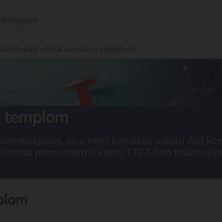
eményeink
skunhalasi római katolikus templom
s templom
emléképület, és a helyi katolikus vallási élet 
 Terézia parancsára a város 1767-ben telket ajá
mplom