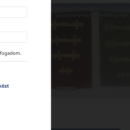
e Kúria
Vargáné Bodor Judit
paszománykészítő tevékenysége
lfogadom.
közt
Lakitelek