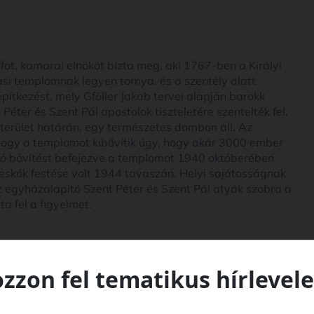
ot, kamarai elnököt bízta meg, aki 1767-ben a Királyi
i templomnak legyen tornya, és a szentély alatt
pítkezést, mely Gföller Jakab tervei alapján barokk
Péter és Szent Pál apostolok tiszteletére szentelték fel.
terület határán, egy természetes dombon áll. Az
hogy a templomot kibővítik úgy, hogy akár 3000 ember
ető bővítést befejezve a templomot 1940 októberében
freskók festése volt 1944 tavaszán. Helyi sajátosságnak
z egyházalapító Szent Péter és Szent Pál atyák szobra a
a fel a figyelmet.
ozzon fel tematikus hírlevele