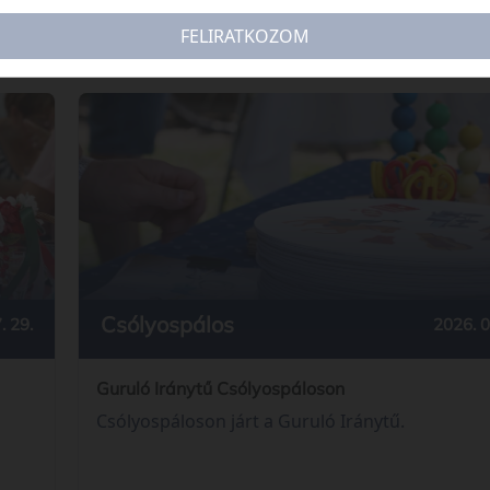
FELIRATKOZOM
Csólyospálos
. 29.
2026. 0
Guruló Iránytű Csólyospáloson
Csólyospáloson járt a Guruló Iránytű.