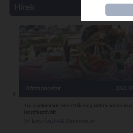
Hírek
Bátmonostor
2026. 07
15. alkalommal rendezték meg Bátmonostoron a
lecsófesztivált
XV. Lecsófesztivál, Bátmonostor