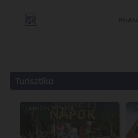
Részlet
Turisztika
Halasi Szüreti Napok
Sz