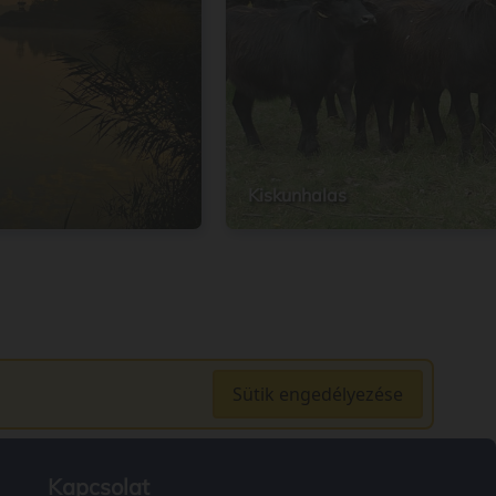
Kiskunhalas
Sütik engedélyezése
Kapcsolat