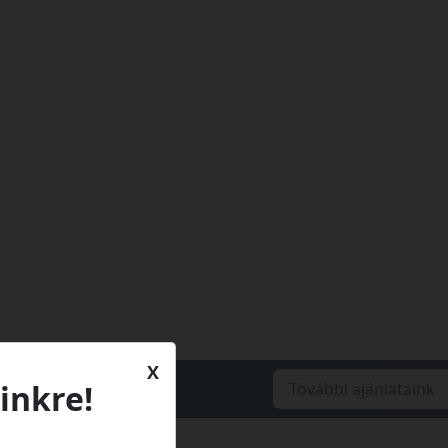
X
inkre!
További ajánlataink