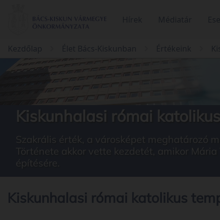
Hírek
Médiatár
Es
Kezdőlap
Élet Bács-Kiskunban
Értékeink
Ki
Kiskunhalasi római katoliku
Szakrális érték, a városképet meghatározó mű
Története akkor vette kezdetét, amikor Mária
építésére.
Kiskunhalasi római katolikus te