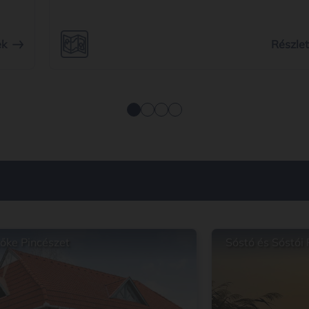
ek
Részle
őke Pincészet
Sóstó és Sóstói