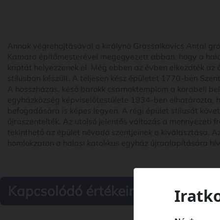
Annak végrehajtásával a királynő Grassalkovics Antal gróf
Kamara építőmesterével megegyezett abban, hogy a halas
kriptát helyezzenek el. Még ebben az évben elkezdték az é
stílusban készült. A teljesen kész épületet 1770-ben Szent 
A hosszházas, késő barokk csarnoktemplom a korabeli bel
egyházközség képviselőtestülete 1934-ben elhatározta, 
befogadására is képes legyen. A régi épület stílusát köv
újraszentelték. Az utolsó jelentős változás a mennyezeti 
tekinthető az épület névadó szentjeinek a kiválasztása. A
homlokzaton a halasi katolikus egyház újraalapítására hívt
Kapcsolódó értékeink
Iratk