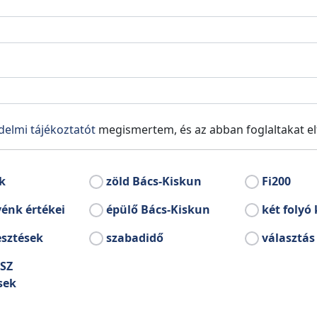
temető
Volt Latinovits Endr
delmi tájékoztatót
megismertem, és az abban foglaltakat e
k
zöld Bács-Kiskun
Fi200
énk értékei
épülő Bács-Kiskun
két folyó 
Bácsborsód
esztések
szabadidő
választás
SZ
sek