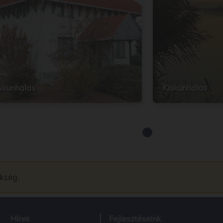
skunhalas
Kiskunhalas
ükség.
Hírek
Fejlesztéseink