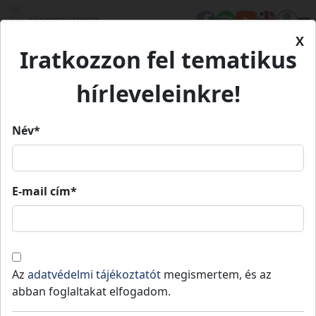
X
Iratkozzon fel tematikus
Kezdőlap
Élet Bács-Kiskunban
Értékeink
Balázs Árpád zeneszerzői tevékenysége
Balázs Árpád zeneszerzői
hírleveleinkre!
tevékenysége
Név*
Balázs Árpád zeneszerzői
tevékenysége
E-mail cím*
Kiskunfélegyháza
Kulturális örökség
Értékeink
Az
adatvédelmi tájékoztatót
megismertem, és az
Balázs Árpád zeneszerző 1937. október 1-
abban foglaltakat elfogadom.
jén született Szentesen. A budapesti Liszt