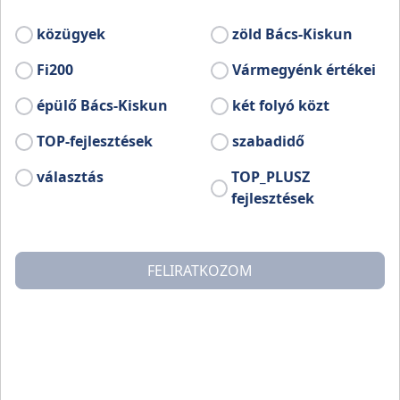
Ferenc Zeneművészeti Főiskolán Farkas
Ferenc tanítványaként diplomázott 1964-
közügyek
zöld Bács-Kiskun
ben.
Fi200
Vármegyénk értékei
épülő Bács-Kiskun
két folyó közt
TOP-fejlesztések
szabadidő
választás
TOP_PLUSZ
fejlesztések
FELIRATKOZOM