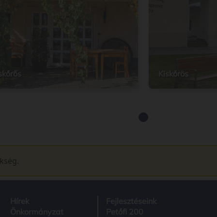
skőrös
Kiskőrös
ükség.
Hírek
Fejlesztéseink
Önkormányzat
Petőfi 200