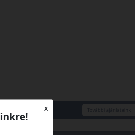
X
További ajánlataink
inkre!