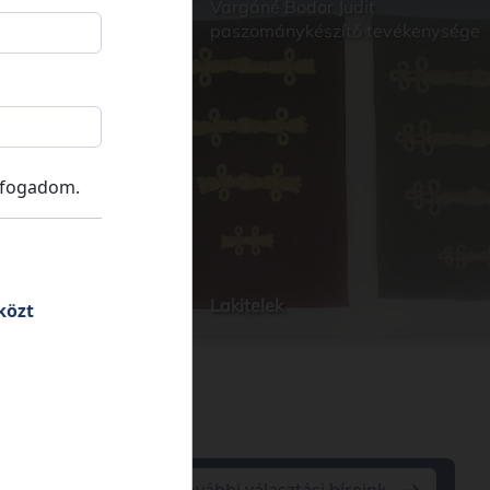
e Kúria
Vargáné Bodor Judit
paszománykészítő tevékenysége
lfogadom.
Lakitelek
közt
További választási híreink