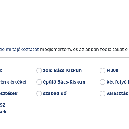
temető
Volt Latinovits Endr
delmi tájékoztatót
megismertem, és az abban foglaltakat e
k
zöld Bács-Kiskun
Fi200
Bácsborsód
énk értékei
épülő Bács-Kiskun
két folyó 
esztések
szabadidő
választás
SZ
sek