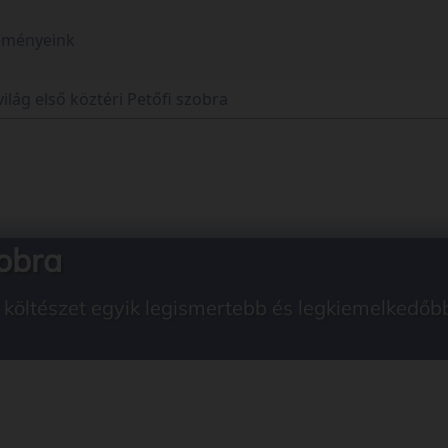
eményeink
világ első köztéri Petőfi szobra
zobra
költészet egyik legismertebb és legkiemelkedőbb a