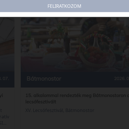
FELIRATKOZOM
Bátmonostor
2026. 0
. 07.
15. alkalommal rendezték meg Bátmonostoron 
yi
lecsófesztivált
XV. Lecsófesztivál, Bátmonostor
t
ratív
SI