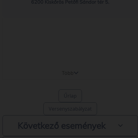
6200 Kiskőrös Petőfi Sándor tér 5.
Több
Űrlap
Versenyszabályzat
Következő események