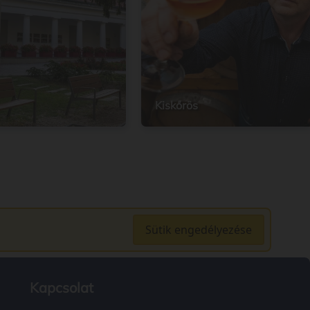
Kiskőrös
Sütik engedélyezése
Kapcsolat