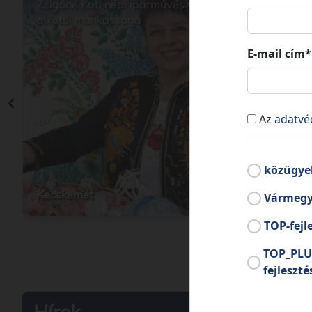
Zsigóné Kati népi iparművész
Zsidó 
alkotói munkássága
E-mail cím*
Az
adatvé
közügye
Kecskemét
Tass
Vármegy
TOP-fejl
TOP_PLU
fejleszté
Hírek