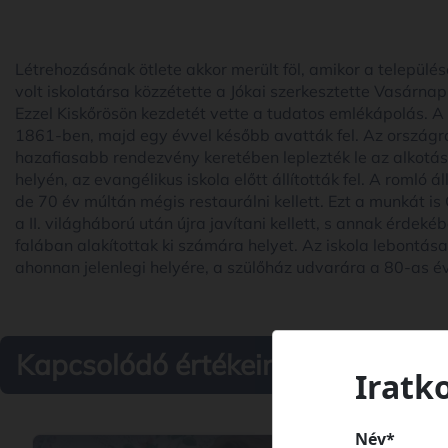
Létrehozásának ötlete akkor merült föl, amikor a település
volt iskolatársa közzétette a Jókai szerkesztette Vasárna
Ezzel Kiskőrösön kezdetét vette a tudatos emlékápolás. 
1861-ben, majd egy évvel később avatták fel. Az országra
hazafiasabb rendezvény keretében leplezték le az alkotás
helyén, az evangélikus iskola előtt állították fel. A romló
de 70 év múltán mégis restaurálni kellett. Ezt a munkát 
a II. világháború után újra javítani kellett, s annak érdekéb
falában alakítottak ki számára helyet. Az iskola lebontása
ahonnan jelenlegi helyére, a szülőház udvarára a 80-as év
Kapcsolódó értékeink
Iratk
Név*