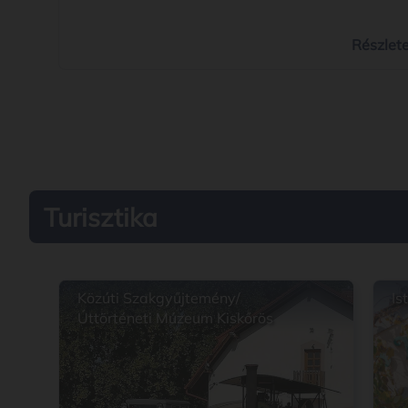
INFRASTRUKTÚRA FEJLESZTÉSE elnevezésű felhív
„Köznevelési infrastruktúra fejlesztése az imreh
iskolában” címmel (projekt azonosítószáma:
Részlet
TOP_PLUSZ-3.3.3-23-BK2-2024-00003). A projekt
keretében 90,00 millió forint vissza nem téríten
európai uniós forrásból az imrehegyi iskola
épületének korszerűsítése valósul meg.
Turisztika
Közúti Szakgyűjtemény/
Is
Úttörténeti Múzeum Kiskőrös