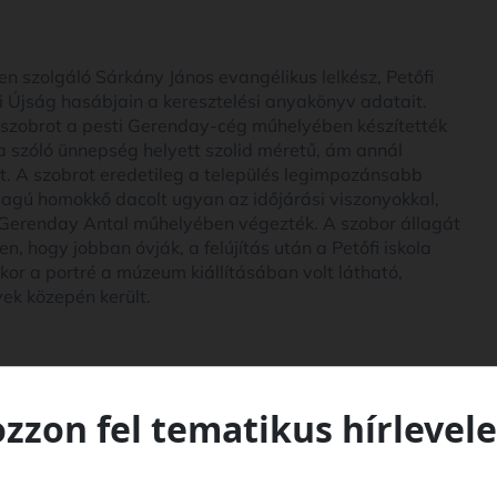
en szolgáló Sárkány János evangélikus lelkész, Petőfi
pi Újság hasábjain a keresztelési anyakönyv adatait.
A szobrot a pesti Gerenday-cég műhelyében készítették
 szóló ünnepség helyett szolid méretű, ám annál
t. A szobrot eredetileg a település legimpozánsabb
 állagú homokkő dacolt ugyan az időjárási viszonyokkal,
is Gerenday Antal műhelyében végezték. A szobor állagát
en, hogy jobban óvják, a felújítás után a Petőfi iskola
kor a portré a múzeum kiállításában volt látható,
ek közepén került.
ozzon fel tematikus hírlevele