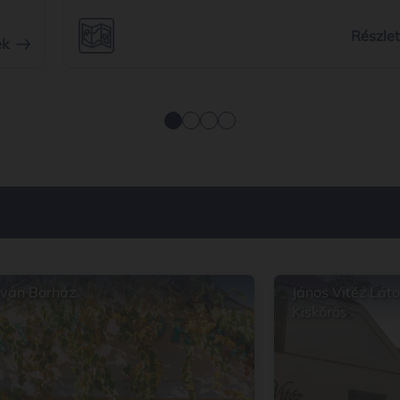
ásra
egyi
Részle
ek
dő
tván Borház
János Vitéz Lát
Kiskőrös