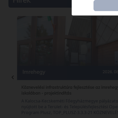
Imrehegy
2026. 08
Köznevelési infrastruktúra fejlesztése az imreheg
iskolában - projektindítás
A Kalocsa-Kecskeméti Főegyházmegye pályázato
nyújtott be a Terület- és Településfejlesztési Ope
Program Plusz, TOP_PLUSZ-3.3.3-21 KÖZNEVELÉ