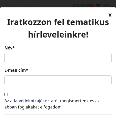
X
Iratkozzon fel tematikus
Kezdőlap
Településeink
Kunszállás
hírleveleinkre!
Kunszállás
Név*
Kunszállás
E-mail cím*
Lakosság
: 1691 fő
,
Terület
: 20
Kecskeméti
teljes
2
km
,
Jogállás
: Nem releváns
járás
vármegye
Kecskemét és Kiskunfélegyháza között
Az
adatvédelmi tájékoztatót
megismertem, és az
fekszik.
abban foglaltakat elfogadom.