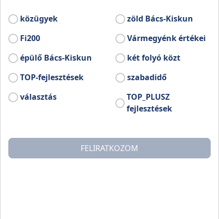
részén helyezkedik el, az 54-es főút mellett.
közügyek
zöld Bács-Kiskun
Fi200
Vármegyénk értékei
épülő Bács-Kiskun
két folyó közt
TOP-fejlesztések
szabadidő
választás
TOP_PLUSZ
fejlesztések
FELIRATKOZOM
Érsekhalma azon kevés települések közé tartozik, amely