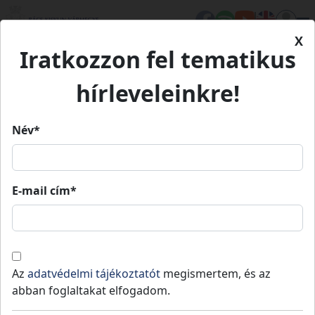
X
Iratkozzon fel tematikus
Kezdőlap
Településeink
Érsekhalma
hírleveleinkre!
Érsekhalma
Név*
Érsekhalma
E-mail cím*
Lakosság
: 542 fő
,
Terület
: 27
Bajai
Sváb
teljes
2
km
,
Jogállás
: Község
járás
Sarok
vármegye
Érsekhalma Bács-Kiskun vármegye déli
Az
adatvédelmi tájékoztatót
megismertem, és az
részén, a Kalocsa-Jánoshalma-Baja városok
abban foglaltakat elfogadom.
közötti háromszögben, a Bajai járás északi