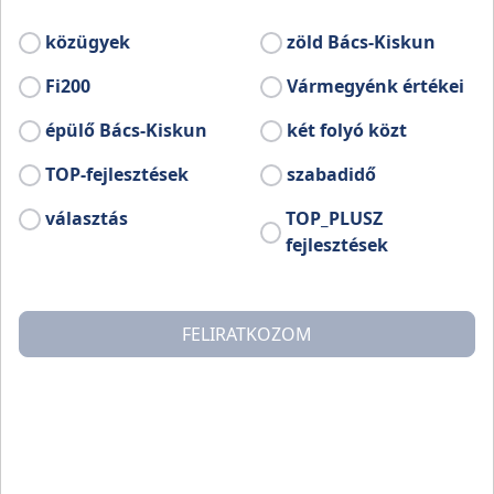
meredek löszparton helyezkedik el. A
felmérések alapján a földvár az egyik
közügyek
zöld Bács-Kiskun
legnagyobb vatyai erődített telep lehetett.
Jelenlegi belső átmérője kb. 115 méter, míg
Fi200
Vármegyénk értékei
eredetileg elérhette a 125 métert is.
épülő Bács-Kiskun
két folyó közt
TOP-fejlesztések
szabadidő
választás
TOP_PLUSZ
fejlesztések
FELIRATKOZOM