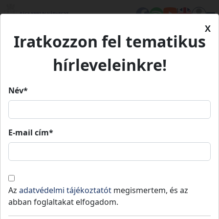
X
Iratkozzon fel tematikus
Kezdőlap
Élet Bács-Kiskunban
Értékeink
Érsekhalmi Földvár
hírleveleinkre!
Érsekhalmi Földvár
Név*
Érsekhalmi Földvár
E-mail cím*
Érsekhalma
Természeti környezet
Az egyik legismertebb hazai bronzkori
Az
adatvédelmi tájékoztatót
megismertem, és az
földvárunk Érsekhalma határában, a Duna
abban foglaltakat elfogadom.
egykori ártere fölött 10-15 méter magas,