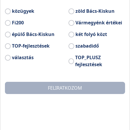
közügyek
zöld Bács-Kiskun
Fi200
Vármegyénk értékei
épülő Bács-Kiskun
két folyó közt
TOP-fejlesztések
szabadidő
választás
TOP_PLUSZ
fejlesztések
FELIRATKOZOM
Bátya község a Duna bal partján, az 51. sz. közlekedési
főútvonal mentén található, Kalocsa településtől 5 km